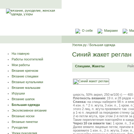
О себе
Макраме
Ма
Узелок.ру
/
Большая одежда
Синий жакет реглан
На главную
Работы посетителей
Мои работы
Спицами
,
Жакеты
Рей
Вязание крючком
Вязание спицами
Вязаные купальники
Вязание малышам
Игрушки
шерсть, 50% акрил, 250 м/100 г) — 400 
Плотность вязания:
19 п. и 28 рядов =
Вязание шапок
Спинка:
на спицы наберите 98 п. и вяжит
Большая одежда
4 изн. п. * 2 п. жгута, 3 изн. п., 1 кро
этого 2 лиц. п. жгута провяжите так: с
Эксклюзивное вязание
а 1-ю п. лицевой за переднюю стенку (
2-ю петли жгута, при этом 2-я петля за 
Вязаные носки
Такие переплетения повторяйте в каждо
Вязаные пинетки
Через 10 см вяжите так:
1 кром. п., 3 из
Далее вяжите лицевые петли, причем в 
Рукоделие
провяжите 1 изн. п., 2 п. жгута, 3 изн. п
Уроки рукоделия
выполняйте регланные убавления. Для э