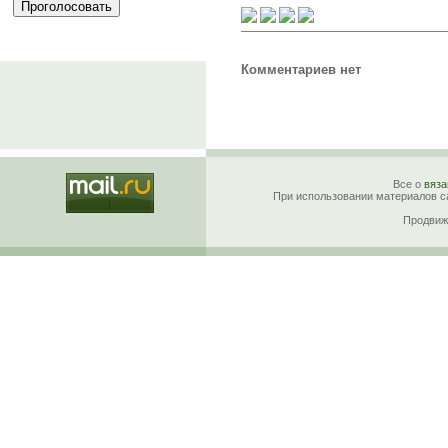
Комментариев нет
Все о
вяза
При использовании материалов са
Продвиж