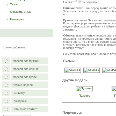
На высоте 53 см закрыть п.
Узоры
Спинка:
вязать, как перед; мотив не 
3 см выше, чем на переде, затем с обеи
Оставить отзыв
п.
Кулинария
Рукава:
на спицы № 2 нитью синего цве
В последнем р. резинки равномерно при
гладью. Для скосов прибавить с обеих с
закрыть п.
Сборка:
вышить нитью черного цвета 
горловины на круговые спицы нитью сине
синего цвета, по 2 р. нитью белого, кра
Отогнуть резинку в 6-м синем р. наруж
Нужно добавить...
и слегка стянуть.
По материалам журнала "Веселые пет
Схемы
Модели для мужчин
Модели для женщин
Модели для детей
Другие модели
Летние модели
Вышивку
Пуловер
П
Рукоделие
Чего-то не хватает...
Поделиться: