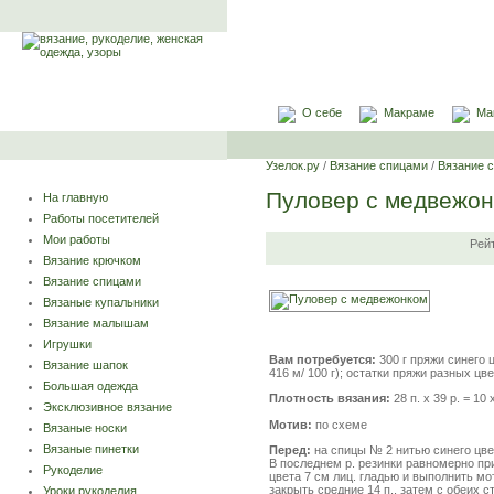
О себе
Макраме
Ма
Узелок.ру
/
Вязание спицами
/
Вязание 
Пуловер с медвежо
На главную
Работы посетителей
Мои работы
Рей
Вязание крючком
Вязание спицами
Вязаные купальники
Вязание малышам
Игрушки
Вам потребуется:
300 г
пряжи синего 
Вязание шапок
416 м/ 100 г); остатки пряжи разных цв
Большая одежда
Плотность вязания:
28 п. х 39 р. = 10 
Эксклюзивное вязание
Мотив:
по схеме
Вязаные носки
Вязаные пинетки
Перед:
на спицы № 2 нитью синего цвет
В последнем р. резинки равномерно при
Рукоделие
цвета 7 см лиц. гладью и выполнить мо
закрыть средние 14 п., затем с обеих стор
Уроки рукоделия