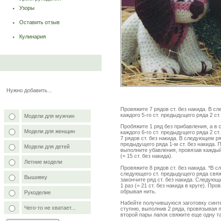
Узоры
Оставить отзыв
Кулинария
Нужно добавить...
Провяжите 7 рядов ст. без накида. В 
каждого 5-го ст. предыдущего ряда 2 ст.
Модели для мужчин
Пробяжите 1 ряд без прибавления, а в
Модели для женщин
каждого 6-го ст. предыдущего ряда 2 ст.
7 рядов ст. без накида. В следующем р
предыдущего ряда 1-м ст. без накида. 
Модели для детей
выполните убавления, провязав каждый 
(= 15 ст. без накида).
Летние модели
Провяжите 8 рядов ст. без накида. *В с
следующего ст. предыдущего ряда свяжит
Вышивку
закончите ряд ст. без накида. Следующи
1 раз (= 21 ст. без накида в круге). Пр
обрывая нить.
Рукоделие
Набейте получившуюся заготовку синте
Чего-то не хватает...
ступню, выполнив 2 ряда, провязывая по
второй пары лапок свяжите еще одну та