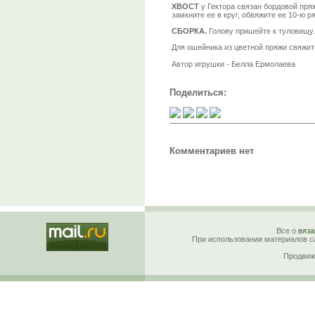
ХВОСТ
у Гектора связан бордовой пряж
замкните ее в круг, обвяжите ее 10-ю р
СБОРКА.
Голову пришейте к туловищу.
Для ошейника из цветной пряжи свяжит
Автор игрушки - Белла Ермолаева
Поделиться:
Комментариев нет
Все о
вяза
При использовании материалов са
Продвиж