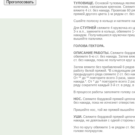
ТУЛОВИЩЕ.
Основой туловища являют
колечком, связанным крючком. Свяжите 
вяжите 4 ст. без накида. Провязав 60 р
пряжей другого цвета 1-м рядом ст. без
Сшейте полоску в кольцо и натяните на
Для
СТУПНЕЙ
свяжите 4 кружочка из ц
3-х в.п., замкните в кольцо, обвяжите 1
накидом. Получившиеся кружочки пришей
вышейте пальчики.
ГОЛОВА ГЕКТОРА.
ОПИСАНИЕ РАБОТЫ.
Свяжите бордово
обвяжите 6-ю ст. без накида. Затем вяжи
ст. без накида, пока не получится круг 
Затем вяжите без прибавлений 6 рядов
работу белой пряжей. *В следующем ряду
предыдущего ряда свяжите 2 ст. без на
От ** до ** повторите всего 3 раза, зак
накида.*. От * до * повторите всего 2 
ряду сократите каждый 3-й ст. в ряду,
В процессе работы заполните голову с
НОС.
Свяжите бордовой пряжей цепочку и
без накида, пока не изчезнет отверстие
Пришейте нос, той же пряжей вышейте 
УШИ.
Свяжите бордовой пряжей цепочку 
накида, не довязывая с одной стороны в
Ухо по кругу обвяжите 1-м рядом ст. бе
голове полукругом.