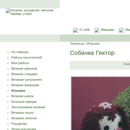
О себе
Макраме
Ма
Узелок.ру
/
Игрушки
Собачка Гектор
На главную
Работы посетителей
Мои работы
Рей
Вязание крючком
Вязание спицами
Вязаные купальники
Вязание малышам
Игрушки
Вязание шапок
Большая одежда
Эксклюзивное вязание
Вязаные носки
Вязаные пинетки
Рукоделие
Уроки рукоделия