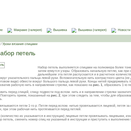
ме
Макраме (галерея)
Вышивка
Вышивка (галерея)
Новости
/
Уроки вязания спицами
абор петель
Набор петель выполняется спицами на полномера более тонк
затем вяжутся узоры. Образовать начальную петлю, как при 
дальнейшем эта петля распускается и в расчетное количество
круг указательного пальца левой руки. Вспомогательную нить контрастного цвета (ее
отовом виде) обвести вокруг большого пальца левой руки. Концы нитей придерживать 
ахватив рабочую нить в направлении стрелки, как показано на
рис. 1
, образовать 1-ю п
ить перед спицей, спицу подвести под вспом. нить и в направлении стрелки захватит
 Повторять прием, показанный на
рис. 2
, при этом следить за тем, чтобы для образова
ь.
овязываются петли 1-го р. Петля перед вспом. нитью провязывается лицевой, петля за
и, при этом рабочая нить протягивается перед петлей.
(количество их указывается в инструкции) лицевые петли провязывать лицевыми, изн
ор петель, сменить номер спиц на указанный в инструкции и приступить к выполнению 