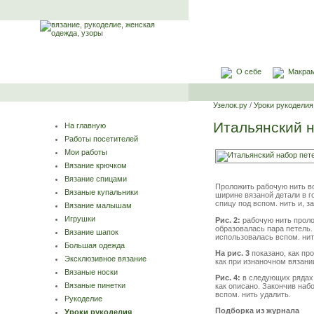
О себе
Макра
Узелок.ру
/
Уроки рукоделия
Итальянский н
На главную
Работы посетителей
Мои работы
Вязание крючком
Вязание спицами
Проложить рабочую нить во
Вязаные купальники
ширине вязаной детали в г
спицу под вспом. нить и, з
Вязание малышам
Игрушки
Рис. 2:
рабочую нить пролож
образовалась пара петель.
Вязание шапок
использовалась вспом. нит
Большая одежда
На рис. 3
показано, как пр
Эксклюзивное вязание
как при изнаночном вязани
Вязаные носки
Рис. 4:
в следующих рядах 
Вязаные пинетки
как описано. Закончив наб
вспом. нить удалить.
Рукоделие
Подборка из журнала
Уроки рукоделия