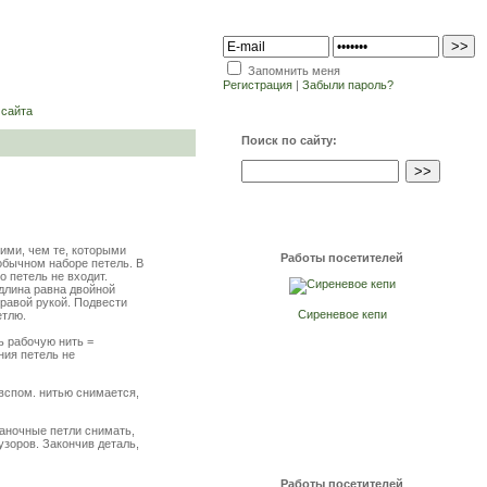
Запомнить меня
Регистрация
|
Забыли пароль?
 сайта
Поиск по сайту:
ими, чем те, которыми
Работы посетителей
обычном наборе петель. В
 петель не входит.
 длина равна двойной
правой рукой. Подвести
Сиреневое кепи
етлю.
ь рабочую нить =
ния петель не
 вспом. нитью снимается,
аночные петли снимать,
узоров. Закончив деталь,
Работы посетителей