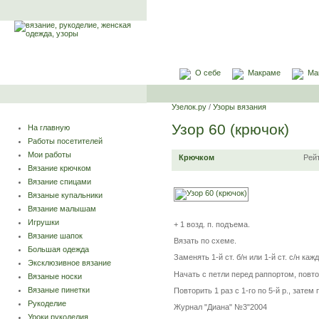
О себе
Макраме
Ма
Узелок.ру
/
Узоры вязания
Узор 60 (крючок)
На главную
Работы посетителей
Мои работы
Крючком
Рей
Вязание крючком
Вязание спицами
Вязаные купальники
Вязание малышам
Игрушки
+ 1 возд. п. подъема.
Вязание шапок
Вязать по схеме.
Большая одежда
Заменять 1-й ст. б/н или 1-й ст. с/н каж
Эксклюзивное вязание
Начать с петли перед раппортом, повто
Вязаные носки
Вязаные пинетки
Повторить 1 раз с 1-го по 5-й р., затем 
Рукоделие
Журнал "Диана" №3"2004
Уроки рукоделия