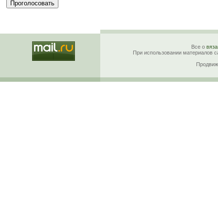
Все о
вяза
При использовании материалов са
Продвиж