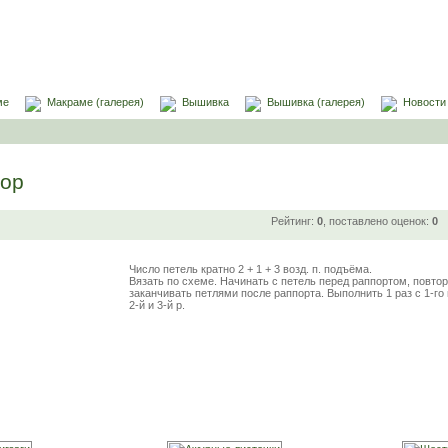
ме
Макраме (галерея)
Вышивка
Вышивка (галерея)
Новости
ор
Рейтинг:
0
, поставлено оценок:
0
Число петель кратно 2 + 1 + 3 возд. п. подъёма.
Вязать по схеме. Начинать с петель перед раппортом, повтор
заканчивать петлями после раппорта. Выполнить 1 раз с 1-го 
2-й и 3-й р.