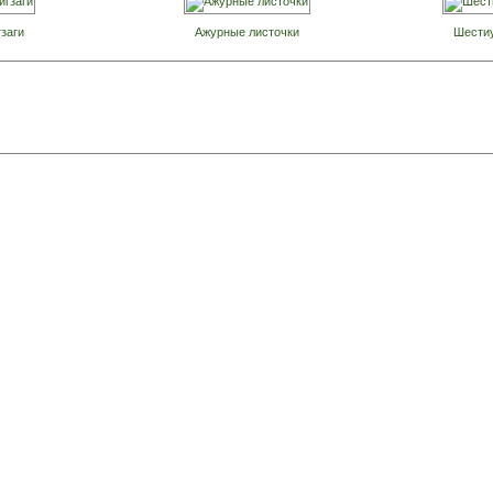
заги
Ажурные листочки
Шести