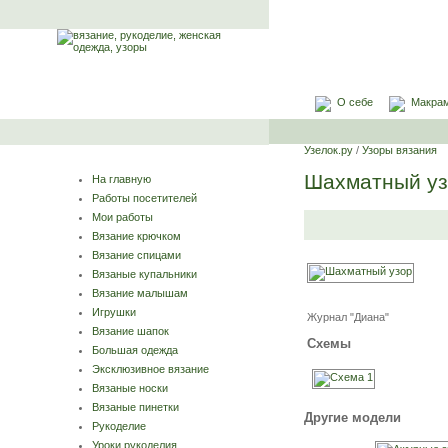
О себе
Макра
Узелок.ру
/
Узоры вязания
Шахматный уз
На главную
Работы посетителей
Мои работы
Вязание крючком
Вязание спицами
Вязаные купальники
Вязание малышам
Игрушки
Журнал "Диана"
Вязание шапок
Схемы
Большая одежда
Эксклюзивное вязание
Вязаные носки
Вязаные пинетки
Другие модели
Рукоделие
Уроки рукоделия