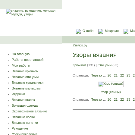
О себе
Макраме
Ма
Узелок.ру
Узоры вязания
На главную
Работы посетителей
Крючком
(131) |
Спицами
(93)
Мои работы
Вязание крючком
Страницы:
Первая
...
20
21
22
23
2
Вязание спицами
Вязаные купальники
Вязание малышам
Узор (спицы)
Игрушки
Страницы:
Первая
...
20
21
22
23
2
Вязание шапок
Большая одежда
Эксклюзивное вязание
Вязаные носки
Вязаные пинетки
Рукоделие
Уроки рукоделия