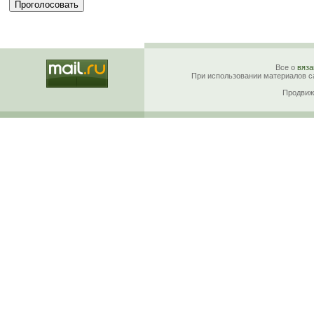
Все о
вяза
При использовании материалов са
Продвиж