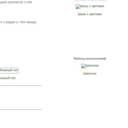
едних раппортах и обе
Шаль с цветами
е 1 рядом ст. без накида,
Работы посетителей
Шапочки
язаный топ