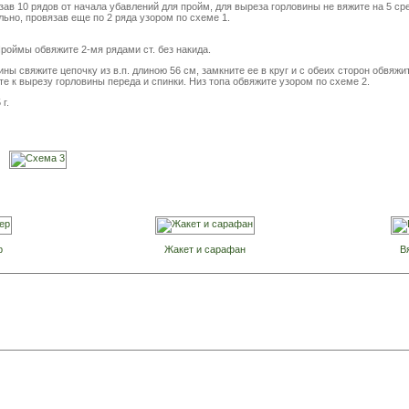
язав 10 рядов от начала убавлений для пройм, для выреза горловины не вяжите на 5 ср
льно, провязав еще по 2 ряда узором по схеме 1.
оймы обвяжите 2-мя рядами ст. без накида.
ны свяжите цепочку из в.п. длиною 56 см, замкните ее в круг и с обеих сторон обвяжит
е к вырезу горловины переда и спинки. Низ топа обвяжите узором по схеме 2.
г.
р
Жакет и сарафан
В