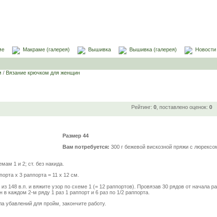
ме
Макраме (галерея)
Вышивка
Вышивка (галерея)
Новости
м
/
Вязание крючком для женщин
Рейтинг:
0
, поставлено оценок:
0
Размер 44
Вам потребуется:
300 г бежевой вискозной пряжи с люрексом
мам 1 и 2; ст. без накида.
порта х 3 раппорта = 11 х 12 см.
из 148 в.п. и вяжите узор по схеме 1 (= 12 раппортов). Провязав 30 рядов от начала р
 в каждом 2-м ряду 1 раз 1 раппорт и 6 раз по 1/2 раппорта.
ла убавлений для пройм, закончите работу.