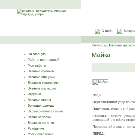
О себе
Макра
Узелок.ру
/
Вязание крючко
Майка
На главную
Работы посетителей
Мои работы
Вязание крючком
Вязание спицами
Вязаные купальники
Вязание малышам
Игрушки
№2,5.
Вязание шапок
Переплетение:
узор по схе
Большая одежда
Плотность вязания:
3 рап
Эксклюзивное вязание
СПИНКА.
Свяжите цепочку 
Вязаные носки
довязывайте с обеих сторон
Вязаные пинетки
Провязав 14 рядов от нача
Рукоделие
ПЕРЕД.
Уроки рукоделия