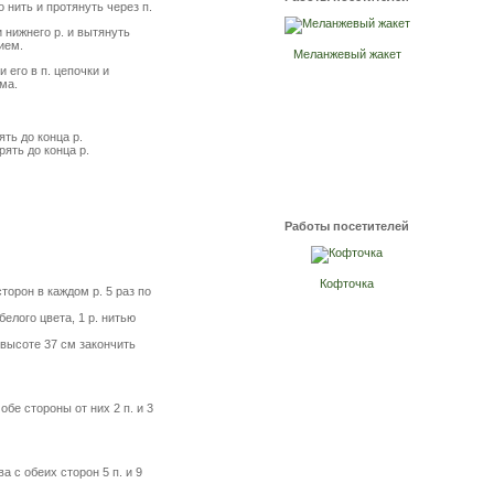
о нить и протянуть через п.
 нижнего р. и вытянуть
рием.
Меланжевый жакет
 его в п. цепочки и
ема.
рять до конца р.
орять до конца р.
Работы посетителей
Кофточка
торон в каждом р. 5 раз по
белого цвета, 1 р. нитью
 высоте 37 см закончить
обе стороны от них 2 п. и 3
а с обеих сторон 5 п. и 9