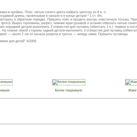
ава в проймы. Пояс: нитью синего цвета набрать цепочку из 8 в. п.
бходимой длины, провязывая в начале и в конце детали * 1 ст. б/н,
 *, повторить в обратном порядке. Пришить пояс и продеть внутрь эластичную тесьму. Пр
фото). Вырез горловины, разрез, нижние края рукавов и штанин обвязать нитью синего цв
е передней детали выполнить 3 отверстия для пуговиц (обметать 1 п.): первое и посл
. На планке левой стороны задней детали выполнить 3 отверстия для пуговиц (обметать 
еднее — около 2 см от начала разреза и третье — между ними. Пришить пуговицы.
яжем для детей" 4/2005
анишки
Белое покрывало
Жаке