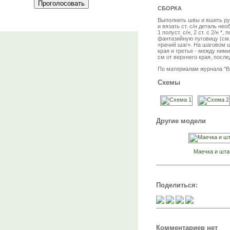
СБОРКА
Выполнить швы и вшить рук
и вязать ст. с/н деталь нео
1 полуст. с/н, 2 ст. с 2/н
фантазийную пуговицу (см. 
«рачий шаг». На шаговом шв
края и третье - между ними
см от верхнего края, посл
По материалам журнала "В
Схемы
Другие модели
Маечка и шт
Поделиться:
Комментариев нет