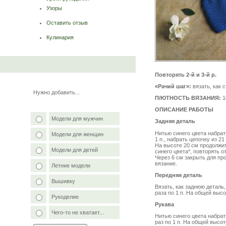
Узоры
Оставить отзыв
Кулинария
Повторять 2-й и 3-й р.
«Рачий шаг»:
вязать, как с
Нужно добавить...
П/ЮТНОСТЬ ВЯЗАНИЯ:
1
ОПИСАНИЕ РАБОТЫ
Модели для мужчин
Задняя деталь
Нитью синего цвета набрать
Модели для женщин
1 п., набрать цепочку из 21
На высоте 20 см продолжить
Модели для детей
синего цвета*, повторять о
Через 6 см закрыть для пр
вязание.
Летние модели
Передняя деталь
Вышивку
Вязать, как заднюю деталь,
раза по 1 п. На общей высо
Рукоделие
Рукава
Чего-то не хватает...
Нитью синего цвета набрать
раз по 1 п. На общей высот