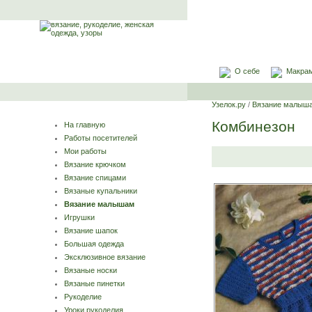
О себе
Макра
Узелок.ру
/
Вязание малыш
Комбинезон
На главную
Работы посетителей
Мои работы
Вязание крючком
Вязание спицами
Вязаные купальники
Вязание малышам
Игрушки
Вязание шапок
Большая одежда
Эксклюзивное вязание
Вязаные носки
Вязаные пинетки
Рукоделие
Уроки рукоделия