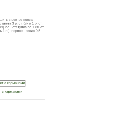
ишить в центре пояса
ета 3 р. ст. б/н и 1 р. ст.
еднее - отступив по 1 см от
1 п.): первое - около 0,5
т с карманами