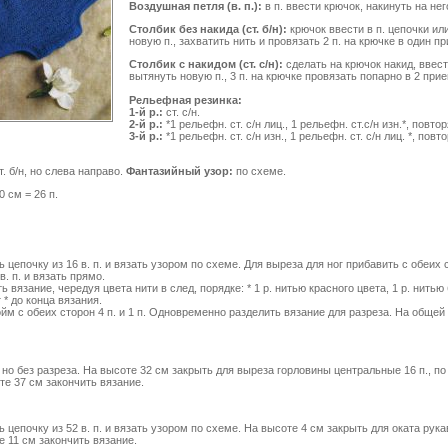
Воздушная петля (в. п.):
в п. ввести крючок, накинуть на нег
Столбик без накида (ст. б/н):
крючок ввести в п. цепочки или
новую п., захватить нить и провязать 2 п. на крючке в один п
Столбик с накидом (ст. с/н):
сделать на крючок накид, ввести
вытянуть новую п., 3 п. на крючке провязать попарно в 2 при
Рельефная резинка:
1-й р.:
ст. с/н.
2-й р.:
*1 рельефн. ст. с/н лиц., 1 рельефн. ст.с/н изн.*, повто
3-й р.:
*1 рельефн. ст. с/н изн., 1 рельефн. ст. с/н лиц. *, повт
т. б/н, но слева направо.
Фантазийный узор:
по схеме.
0 см = 26 п.
 цепочку из 16 в. п. и вязать узором по схеме. Для
выреза для ног прибавить с обеих с
 в. п. и вязать прямо.
 вязание, чередуя цвета нити в след, порядке: * 1 р. нитью красного цвета, 1 р. нитью 
т * до конца вязания.
ойм с обеих сторон 4 п. и 1 п. Одновременно разделить вязание для разреза. На общей
 но без разреза. На высоте 32 см закрыть для выреза горловины центральные 16 п., по 
те 37 см закончить вязание.
 цепочку из 52 в. п. и вязать узором по схеме. На высоте 4 см закрыть для оката рукав
е 11 см закончить вязание.