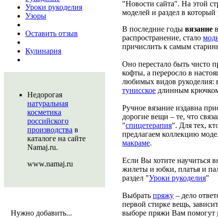
"Новости сайта". На этой ст
Уроки рукоделия
моделей и раздел в который
Узоры
В последние годы
вязание
в
Оставить отзыв
распространение, стало
мод
причислить к самым стари
Кулинария
Оно перестало быть чисто п
кофты, а переросло в настоя
любимых видов рукоделия: в
тунисское
длинным крючком.
Недорогая
натуральная
Ручное вязание издавна при
косметика
дорогие вещи – те, что свя
российского
"
спицетерапия
". Для тех, к
производства
в
предлагаем коллекцию моде
каталоге на сайте
макраме
.
Namaj.ru.
Если Вы хотите научиться в
www.namaj.ru
жилеты и юбки, платья и па
раздел "
Уроки рукоделия
"
Выбрать
пряжу
– дело ответ
первой стирке вещь, зависит
Нужно добавить...
выборе пряжи Вам помогут