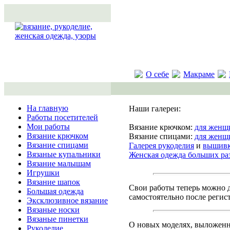
О себе
Макраме
На главную
Наши галереи:
Работы посетителей
Мои работы
Вязание крючком:
для женщ
Вязание крючком
Вязание спицами:
для женщ
Вязание спицами
Галерея рукоделия
и
вышивк
Вязаные купальники
Женская одежда больших ра
Вязание малышам
Игрушки
Вязание шапок
Свои работы теперь можно д
Большая одежда
самостоятельно после регис
Эксклюзивное вязание
Вязаные носки
Вязаные пинетки
О новых моделях, выложенны
Рукоделие