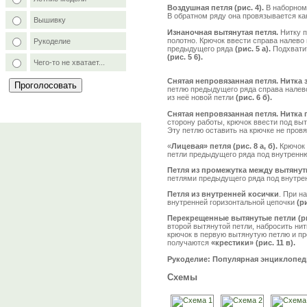
Воздушная петля (рис. 4).
В наборном 
В обратном ряду она провязывается ка
Вышивку
Изнаночная вытянутая петля.
Нитку п
полотно. Крючок ввести справа налево
Рукоделие
предыдущего ряда
(рис. 5 а).
Подхватит
(рис. 5 6).
Чего-то не хватает...
Снятая непровязанная петля.
Нитка 
петлю предыдущего ряда справа налево,
из неё новой петли
(рис. 6 б).
Снятая непровязанная петля. Нитка п
сторону работы, крючок ввести под вы
Эту петлю оставить на крючке не пров
«
Лицевая» петля (рис. 8 а, б).
Крючок 
петли предыдущего ряда под внутренн
Петля из промежутка между вытянут
петлями предыдущего ряда под внутре
Петля из внутренней косички
. При н
внутренней горизонтальной цепочки
(ри
Перекрещенные вытянутые петли (рис
второй вытянутой петли, набросить нит
крючок в первую вытянутую петлю и пр
получаются
«крестики» (рис. 11 в).
Рукоделие: Популярная энциклопедия /
Схемы