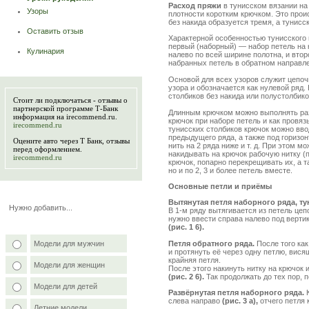
Расход пряжи
в тунисском вязании н
Узоры
плотности коротким крючком. Это прои
без накида образуется тремя, а тунисс
Оставить отзыв
Характерной особенностью тунисского 
первый (наборный) — набор петель на 
Кулинария
налево по всей ширине полотна, и вто
набранных петель в обратном направле
Основой для всех узоров служит цепоч
узора и обозначается как нулевой ряд
столбиков без накида или полустолбик
Стоит ли подключаться -
отзывы о
партнерской программе Т-Банк
Длинным крючком можно выполнять разн
информация на irecommend.ru.
крючок при наборе петель и как провяз
irecommend.ru
тунисских столбиков крючок можно вво
предыдущего ряда, а также под горизо
Оцените
авто через Т Банк, отзывы
нить на 2 ряда ниже и т. д. При этом
перед оформлением.
накидывать на крючок рабочую нитку (п
irecommend.ru
крючок, попарно перекрещивать их, а т
но и по 2, 3 и более петель вместе.
Основные петли и приёмы
Вытянутая петля наборного ряда, ту
Нужно добавить...
В 1-м ряду вытягивается из петель цеп
нужно ввести справа налево под верти
(рис. 1
6).
Петля обратного ряда.
После того как
Модели для мужчин
и протянуть её через одну петлю, вис
крайняя петля.
Модели для женщин
После этого накинуть нитку на крючок 
(рис. 2
6).
Так продолжать до тех пор, п
Модели для детей
Развёрнутая петля наборного ряда.
К
слева направо
(рис. 3 а),
отчего петля 
Летние модели