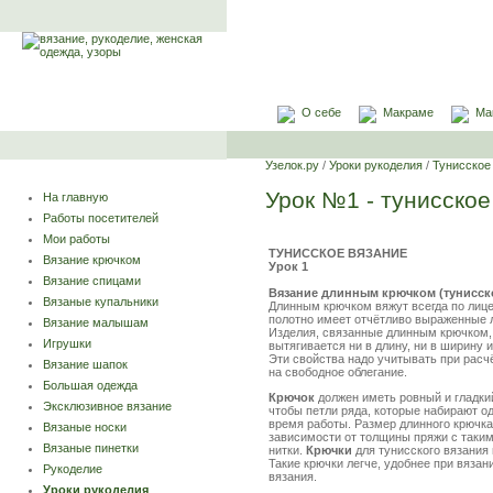
О себе
Макраме
Ма
Узелок.ру
/
Уроки рукоделия
/
Тунисское
Урок №1 - тунисское
На главную
Работы посетителей
Мои работы
ТУНИССКОЕ ВЯЗАНИЕ
Вязание крючком
Урок 1
Вязание спицами
Вязание длинным крючком (тунисско
Вязаные купальники
Длинным крючком вяжут всегда по лиц
полотно имеет отчётливо выраженные 
Вязание малышам
Изделия, связанные длинным крючком, п
Игрушки
вытягивается ни в длину, ни в ширину 
Эти свойства надо учитывать при расч
Вязание шапок
на свободное облегание.
Большая одежда
Крючок
должен иметь ровный и гладк
Эксклюзивное вязание
чтобы петли ряда, которые набирают о
время работы. Размер длинного крючка
Вязаные носки
зависимости от толщины пряжи с таким
Вязаные пинетки
нитки.
Крючки
для тунисского вязания
Такие крючки легче, удобнее при вяза
Рукоделие
вязания.
Уроки рукоделия