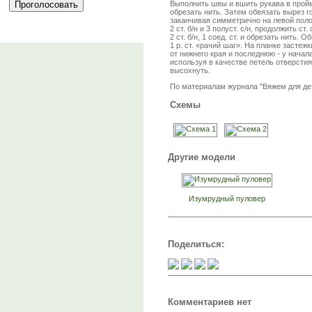
Выполнить швы и вшить рукава в проймы
обрезать нить. Затем обвязать вырез г
заканчивая симметрично на левой полочк
2 ст. б/н и 3 полуст. с/н, продолжить ст
2 ст. б/н, 1 соед. ст. и обрезать нить.
1 р. ст. «рачий шаг». На планке застеж
от нижнего края и последнюю - у нача
используя в качестве петель отверстия
высохнуть.
По материалам журнала "Вяжем для де
Схемы
Другие модели
Изумрудный пуловер
Поделиться:
Комментариев нет