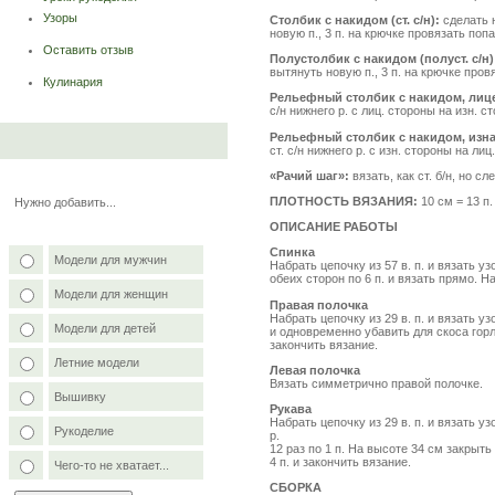
Узоры
Столбик с накидом (ст. с/н):
сделать 
новую п., 3 п. на крючке провязать поп
Оставить отзыв
Полустолбик с накидом (полуст. с/н
вытянуть новую п., 3 п. на крючке пров
Кулинария
Рельефный столбик с накидом, лицев
с/н нижнего р. с лиц. стороны на изн. с
Рельефный столбик с накидом, изнан
ст. с/н нижнего р. с изн. стороны на лиц
«Рачий шаг»:
вязать, как ст. б/н, но с
ПЛОТНОСТЬ ВЯЗАНИЯ:
10 см = 13 п.
Нужно добавить...
ОПИСАНИЕ РАБОТЫ
Спинка
Модели для мужчин
Набрать цепочку из 57 в. п. и вязать у
обеих сторон по 6 п. и вязать прямо. 
Модели для женщин
Правая полочка
Набрать цепочку из 29 в. п. и вязать у
Модели для детей
и одновременно убавить для скоса горл
закончить вязание.
Летние модели
Левая полочка
Вязать симметрично правой полочке.
Вышивку
Рукава
Набрать цепочку из 29 в. п. и вязать у
Рукоделие
р.
12 раз по 1 п. На высоте 34 см закрыть
4 п. и закончить вязание.
Чего-то не хватает...
СБОРКА