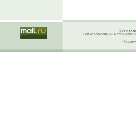
Все о
вяза
При использовании материалов са
Продвиж