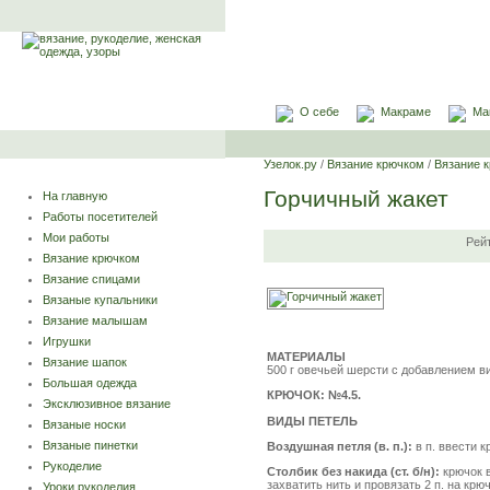
О себе
Макраме
Ма
Узелок.ру
/
Вязание крючком
/
Вязание 
Горчичный жакет
На главную
Работы посетителей
Мои работы
Рей
Вязание крючком
Вязание спицами
Вязаные купальники
Вязание малышам
Игрушки
МАТЕРИАЛЫ
Вязание шапок
500 г овечьей шерсти с добавлением ви
Большая одежда
КРЮЧОК: №4.5.
Эксклюзивное вязание
ВИДЫ ПЕТЕЛЬ
Вязаные носки
Вязаные пинетки
Воздушная петля (в. п.):
в
п. ввести к
Рукоделие
Столбик без накида (ст. б/н):
крючок в
захватить нить и провязать 2 п. на крю
Уроки рукоделия