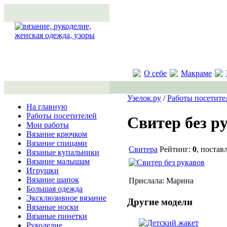
О себе
Макраме
Узелок.ру
/
Работы посетите
На главную
Работы посетителей
Свитер без р
Мои работы
Вязание крючком
Вязание спицами
Свитера
Рейтинг:
0
, постав
Вязаные купальники
Вязание малышам
Игрушки
Вязание шапок
Прислала: Марина
Большая одежда
Эксклюзивное вязание
Другие модели
Вязаные носки
Вязаные пинетки
Рукоделие