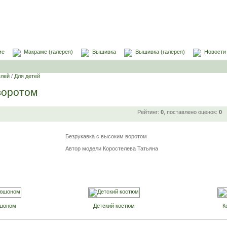
ме
Макраме (галерея)
Вышивка
Вышивка (галерея)
Новости
елей
/
Для детей
воротом
Рейтинг:
0
, поставлено оценок:
0
Безрукавка с высоким воротом
Автор модели Коростелева Татьяна
юшоном
Детский костюм
К