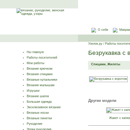
О себе
Макра
Узелок.ру
/
Работы посетит
Безрукавка с 
На главную
Работы посетителей
Мои работы
Спицами
,
Жилеты
Вязание крючком
Вязание спицами
Вязаные купальники
Вязание малышам
Игрушки
Вязание шапок
Другие модели
Большая одежда
Эксклюзивное вязание
Вязаные носки
Жакет с кап
Вязаные пинетки
Рукоделие
Уроки рукоделия