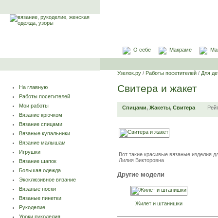
О себе
Макраме
Ма
Узелок.ру
/
Работы посетителей
/
Для де
Свитера и жакет
На главную
Работы посетителей
Мои работы
Спицами
,
Жакеты
,
Свитера
Рей
Вязание крючком
Вязание спицами
Вязаные купальники
Вязание малышам
Игрушки
Вот такие красивые вязаные изделия д
Лилия Викторовна
Вязание шапок
Большая одежда
Другие модели
Эксклюзивное вязание
Вязаные носки
Вязаные пинетки
Жилет и штанишки
Рукоделие
Уроки рукоделия