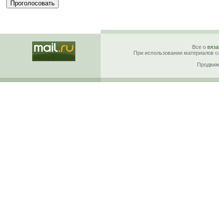
Все о
вяза
При использовании материалов са
Продвиж