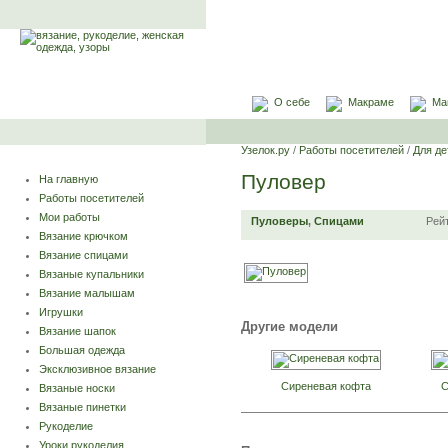
О себе
Макраме
Ма
Узелок.ру
/
Работы посетителей
/
Для де
Пуловер
На главную
Работы посетителей
Мои работы
Пуловеры
,
Спицами
Рей
Вязание крючком
Вязание спицами
Вязаные купальники
Вязание малышам
Игрушки
Другие модели
Вязание шапок
Большая одежда
Эксклюзивное вязание
Сиреневая кофта
С
Вязаные носки
Вязаные пинетки
Рукоделие
Уроки рукоделия