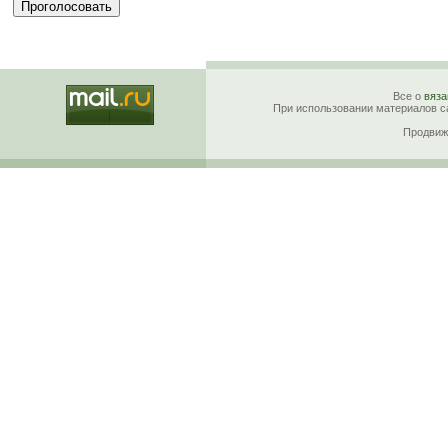
Все о
вяза
При использовании материалов са
Продвиж