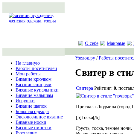
О себе
Макраме
Узелок.ру
/
Работы посетите
На главную
Работы посетителей
Свитер в сти
Мои работы
Вязание крючком
Вязание спицами
Свитера
Рейтинг:
0
, постав
Вязаные купальники
Вязание малышам
Игрушки
Вязание шапок
Прислала Людмила (город Г
Большая одежда
Эксклюзивное вязание
[b]Тоска[/b]
Вязаные носки
Вязаные пинетки
Грусть, тоска, темнее ночи,
Рукоделие
Вечер, сумерки, печаль,