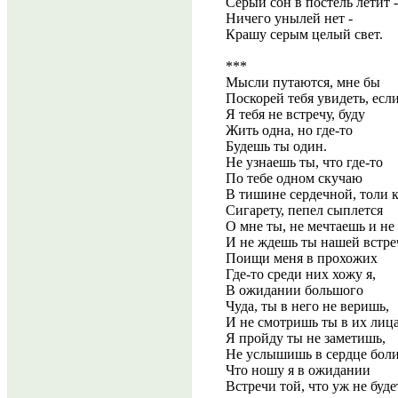
Серый сон в постель летит -
Ничего унылей нет -
Крашу серым целый свет.
***
Мысли путаются, мне бы
Поскорей тебя увидеть, есл
Я тебя не встречу, буду
Жить одна, но где-то
Будешь ты один.
Не узнаешь ты, что где-то
По тебе одном скучаю
В тишине сердечной, толи 
Сигарету, пепел сыплется
О мне ты, не мечтаешь и не
И не ждешь ты нашей встре
Поищи меня в прохожих
Где-то среди них хожу я,
В ожидании большого
Чуда, ты в него не веришь,
И не смотришь ты в их лица
Я пройду ты не заметишь,
Не услышишь в сердце боли
Что ношу я в ожидании
Встречи той, что уж не буде