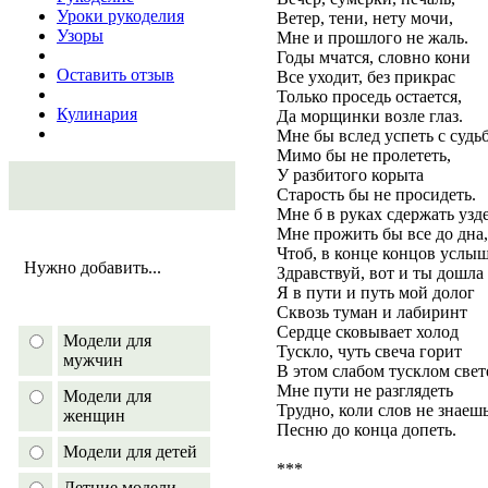
Уроки рукоделия
Ветер, тени, нету мочи,
Узоры
Мне и прошлого не жаль.
Годы мчатся, словно кони
Оставить отзыв
Все уходит, без прикрас
Только проседь остается,
Кулинария
Да морщинки возле глаз.
Мне бы вслед успеть с судь
Мимо бы не пролететь,
У разбитого корыта
Старость бы не просидеть.
Мне б в руках сдержать узд
Мне прожить бы все до дна,
Чтоб, в конце концов услыш
Нужно добавить...
Здравствуй, вот и ты дошла
Я в пути и путь мой долог
Сквозь туман и лабиринт
Сердце сковывает холод
Модели для
Тускло, чуть свеча горит
мужчин
В этом слабом тусклом свет
Мне пути не разглядеть
Модели для
Трудно, коли слов не знаешь
женщин
Песню до конца допеть.
Модели для детей
***
Летние модели