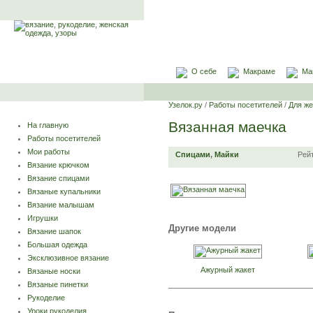
О себе
Макраме
Ма
Узелок.ру
/
Работы посетителей
/
Для ж
Вязанная маечка
На главную
Работы посетителей
Мои работы
Спицами
,
Майки
Рей
Вязание крючком
Вязание спицами
Вязаные купальники
Вязание малышам
Игрушки
Другие модели
Вязание шапок
Большая одежда
Эксклюзивное вязание
Ажурный жакет
Вязаные носки
Вязаные пинетки
Рукоделие
Уроки рукоделия