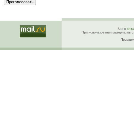
Все о
вяза
При использовании материалов са
Продвиж