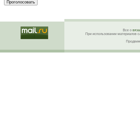
Все о
вяза
При использовании материалов са
Продвиж