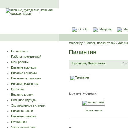
О себе
Макраме
Ма
Узелок.ру
/
Работы посетителей
/
Для ж
Палантин
На главную
Работы посетителей
Мои работы
Крючком
,
Палантины
Рей
Вязание крючком
Вязание спицами
Вязаные купальники
Вязание малышам
Игрушки
Другие модели
Вязание шапок
Большая одежда
Эксклюзивное вязание
Белая шаль
Вязаные носки
Вязаные пинетки
Рукоделие
Уроки рукоделия