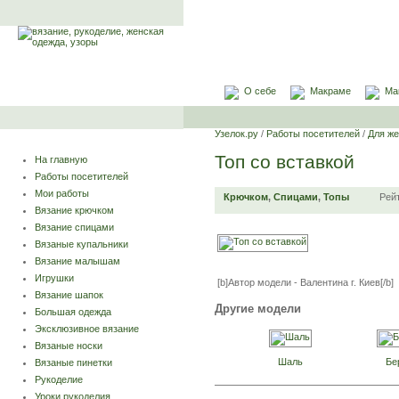
О себе
Макраме
Ма
Узелок.ру
/
Работы посетителей
/
Для ж
Топ со вставкой
На главную
Работы посетителей
Мои работы
Крючком
,
Спицами
,
Топы
Рей
Вязание крючком
Вязание спицами
Вязаные купальники
Вязание малышам
Игрушки
[b]Автор модели - Валентина г. Киев[/b]
Вязание шапок
Другие модели
Большая одежда
Эксклюзивное вязание
Вязаные носки
Шаль
Бе
Вязаные пинетки
Рукоделие
Уроки рукоделия