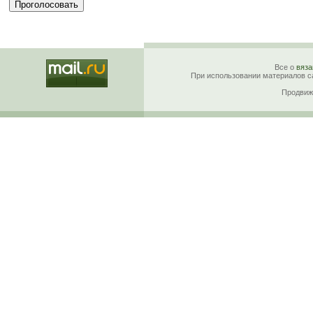
Все о
вяза
При использовании материалов са
Продвиж