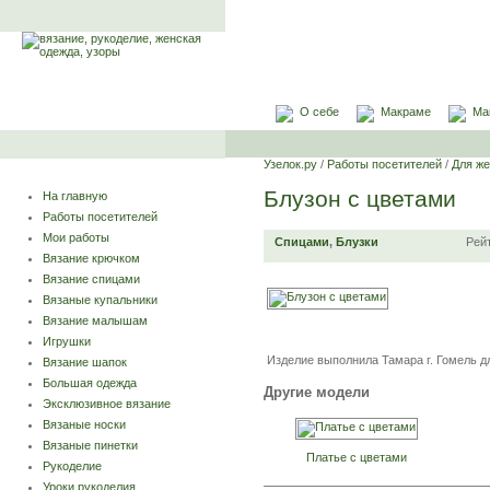
О себе
Макраме
Ма
Узелок.ру
/
Работы посетителей
/
Для ж
Блузон с цветами
На главную
Работы посетителей
Мои работы
Спицами
,
Блузки
Рей
Вязание крючком
Вязание спицами
Вязаные купальники
Вязание малышам
Игрушки
Изделие выполнила Тамара г. Гомель д
Вязание шапок
Большая одежда
Другие модели
Эксклюзивное вязание
Вязаные носки
Вязаные пинетки
Платье с цветами
Рукоделие
Уроки рукоделия