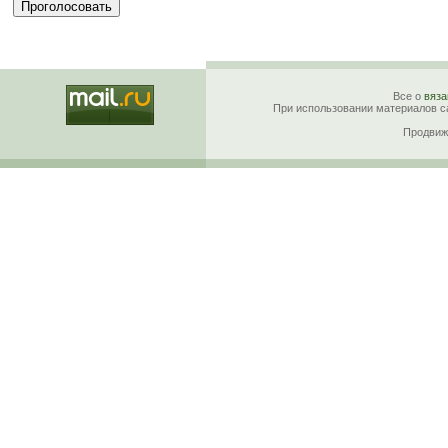
Все о
вяза
При использовании материалов са
Продвиж