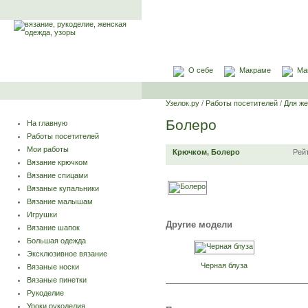
О себе
Макраме
Ма
Узелок.ру
/
Работы посетителей
/
Для ж
Болеро
На главную
Работы посетителей
Мои работы
Крючком
,
Болеро
Рей
Вязание крючком
Вязание спицами
Вязаные купальники
Вязание малышам
Игрушки
Другие модели
Вязание шапок
Большая одежда
Эксклюзивное вязание
Черная блуза
Вязаные носки
Вязаные пинетки
Рукоделие
Уроки рукоделия