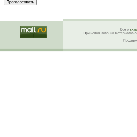
Все о
вяза
При использовании материалов са
Продвиж