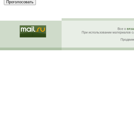
Все о
вяза
При использовании материалов са
Продвиж