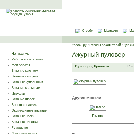
О себе
Макраме
Ма
Узелок.ру
/
Работы посетителей
/
Для ж
Ажурный пуловер
На главную
Работы посетителей
Мои работы
Пуловеры
,
Крючком
Рей
Вязание крючком
Вязание спицами
Вязаные купальники
Вязание малышам
Игрушки
Другие модели
Вязание шапок
Большая одежда
Эксклюзивное вязание
Пальто
Вязаные носки
Вязаные пинетки
Рукоделие
Уроки рукоделия