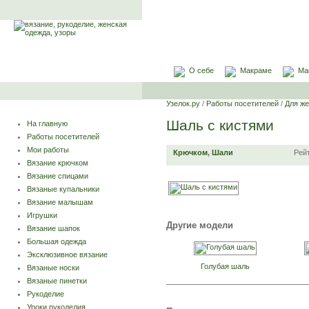
О себе
Макраме
Ма
Узелок.ру
/
Работы посетителей
/
Для ж
Шаль с кистями
На главную
Работы посетителей
Мои работы
Крючком
,
Шали
Рей
Вязание крючком
Вязание спицами
Вязаные купальники
Вязание малышам
Игрушки
Другие модели
Вязание шапок
Большая одежда
Эксклюзивное вязание
Голубая шаль
Вязаные носки
Вязаные пинетки
Рукоделие
Уроки рукоделия