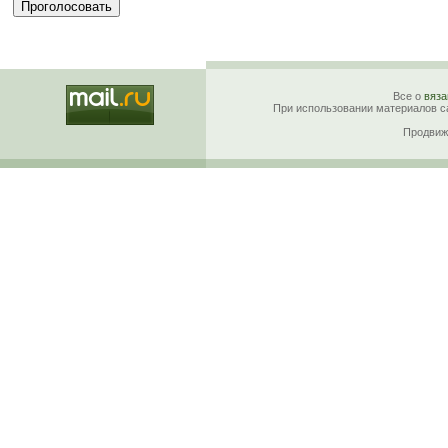
Все о
вяза
При использовании материалов са
Продвиж