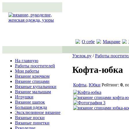
О себе
Макраме
Узелок.ру
/
Работы посетите
На главную
Работы посетителей
Кофта-юбка
Мои работы
Вязание крючком
Вязание спицами
Кофты
,
Юбки
Рейтинг:
0
, 
Вязаные купальники
Вязание малышам
Игрушки
Вязание шапок
Большая одежда
Эксклюзивное вязание
Вязаные носки
Вязаные пинетки
Рукоделие