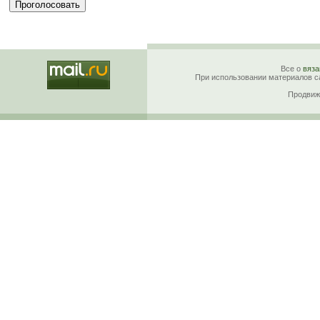
Все о
вяза
При использовании материалов са
Продвиж