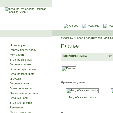
О себе
Макраме
Ма
Узелок.ру
/
Работы посетителей
/
Для ж
Платье
На главную
Работы посетителей
Мои работы
Крючком
,
Платья
Рей
Вязание крючком
Вязание спицами
Вязаные купальники
Вязание малышам
Игрушки
Другие модели
Вязание шапок
Большая одежда
Эксклюзивное вязание
Топ, юбка и кофточка
Вязаные носки
Вязаные пинетки
Рукоделие
Уроки рукоделия