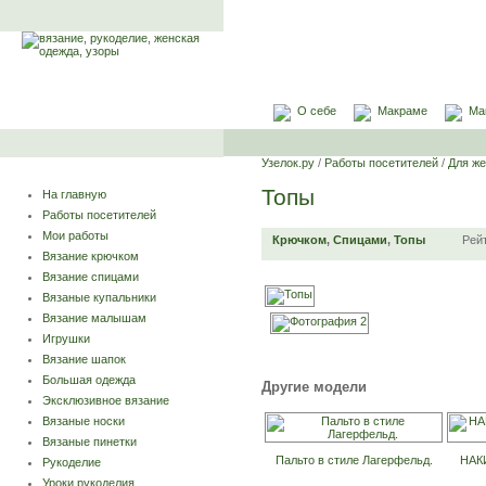
О себе
Макраме
Ма
Узелок.ру
/
Работы посетителей
/
Для ж
Топы
На главную
Работы посетителей
Мои работы
Крючком
,
Спицами
,
Топы
Рей
Вязание крючком
Вязание спицами
Вязаные купальники
Вязание малышам
Игрушки
Вязание шапок
Большая одежда
Другие модели
Эксклюзивное вязание
Вязаные носки
Вязаные пинетки
Пальто в стиле Лагерфельд.
НАК
Рукоделие
Уроки рукоделия