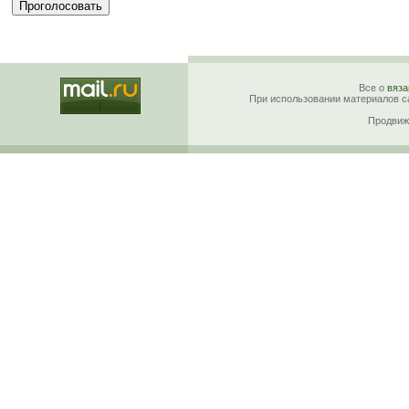
Все о
вяза
При использовании материалов са
Продвиж