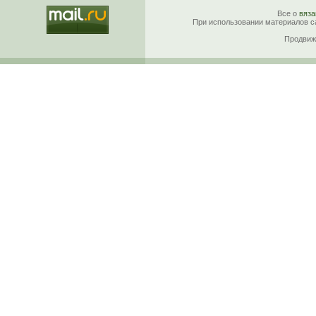
Все о
вяза
При использовании материалов са
Продвиж