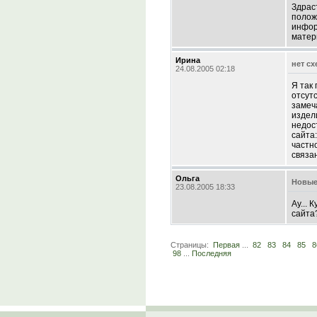
Здрас
полож
инфор
матер
Ирина
нет с
24.08.2005 02:18
Я так 
отсут
замеч
издел
недос
сайта:
частн
связа
Ольга
Новые
23.08.2005 18:33
Ау...
сайта
Страницы:
Первая
...
82
83
84
85
8
98
...
Последняя