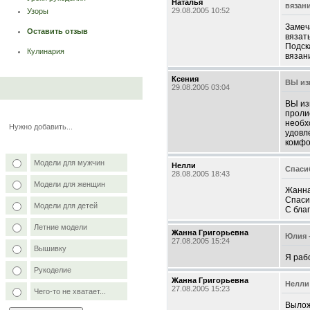
Наталья
вязан
29.08.2005 10:52
Узоры
Замеч
Оставить отзыв
вязать
Подск
Кулинария
вязан
Ксения
ВЫ из
29.08.2005 03:04
ВЫ из
проли
необх
Нужно добавить...
удовл
комфо
Модели для мужчин
Нелли
Спаси
28.08.2005 18:43
Модели для женщин
Жанна
Спаси
Модели для детей
С бла
Летние модели
Жанна Григорьевна
Юлия 
27.08.2005 15:24
Вышивку
Я раб
Рукоделие
Жанна Григорьевна
Нелли 
27.08.2005 15:23
Чего-то не хватает...
Вылож