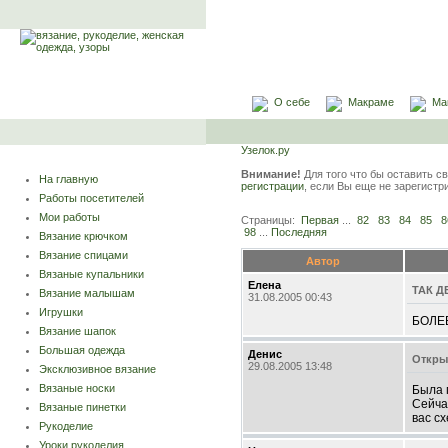
О себе
Макраме
Ма
Узелок.ру
Внимание!
Для того что бы оставить с
На главную
регистрации
, если Вы еще не зарегист
Работы посетителей
Мои работы
Страницы:
Первая
...
82
83
84
85
8
98
...
Последняя
Вязание крючком
Вязание спицами
Автор
Вязаные купальники
Елена
ТАК Д
Вязание малышам
31.08.2005 00:43
Игрушки
БОЛЕЕ
Вязание шапок
Большая одежда
Денис
Откры
29.08.2005 13:48
Эксклюзивное вязание
Вязаные носки
Была 
Сейча
Вязаные пинетки
вас с
Рукоделие
Уроки рукоделия