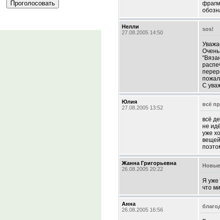
фрагм
обозн
Нелли
sos!
27.08.2005 14:50
Уважа
Очень
"Вяза
распе
перер
пожал
С ува
Юлия
всё пр
27.08.2005 13:52
всё де
не идё
уже х
вещей
поэто
Жанна Григорьевна
Новые
26.08.2005 20:22
Я уже
что м
Анна
благод
26.08.2005 16:56