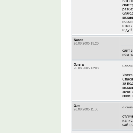
Вот с
свите
разбе
благо
вязани
новень
откры
году!!
Бэсси
26.08.2005 15:20
сайт 
нём н
Ольга
Спаси
26.08.2005 13:08
Уважа
Спаси
за по
вязал
хочет
совет
Оля
о сайт
26.08.2005 11:58
отлич
напис
сайт,