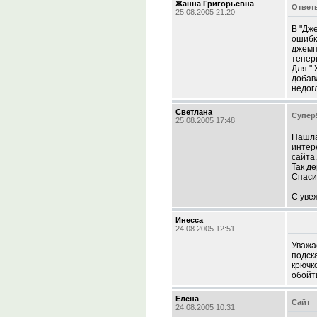
Жанна Григорьевна
Ответы
25.08.2005 21:20
В "Дж
ошибк
джемп
тепер
Для "
добав
недог
Светлана
Супер!
25.08.2005 17:48
Нашла
интер
сайта
Так де
Спаси
С уве
Инесса
24.08.2005 12:51
Уважа
подск
крючк
обойт
Елена
Сайт
24.08.2005 10:31