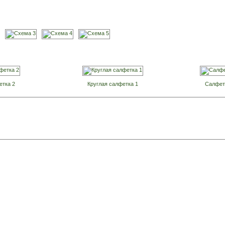
етка 2
Круглая салфетка 1
Салфет