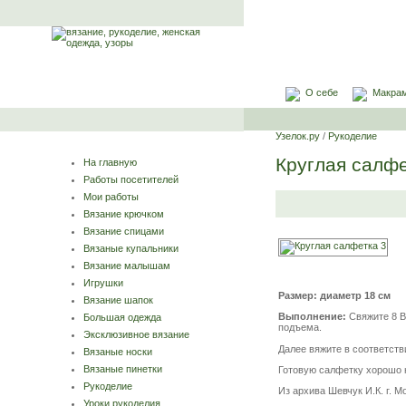
О себе
Макра
Узелок.ру
/
Рукоделие
Круглая салфе
На главную
Работы посетителей
Мои работы
Вязание крючком
Вязание спицами
Вязаные купальники
Вязание малышам
Игрушки
Размер: диаметр 18 см
Вязание шапок
Выполнение:
Свяжите 8 В
Большая одежда
подъема.
Эксклюзивное вязание
Далее вяжите в соответстви
Вязаные носки
Вязаные пинетки
Готовую салфетку хорошо 
Рукоделие
Из архива Шевчук И.К. г. М
Уроки рукоделия