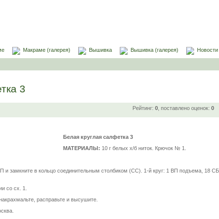
ме
Макраме (галерея)
Вышивка
Вышивка (галерея)
Новости
тка 3
Рейтинг:
0
, поставлено оценок:
0
Белая круглая салфетка 3
МАТЕРИАЛЫ:
10 г белых х/б ниток. Крючок № 1.
П и замкните в кольцо соединительным столбиком (СС). 1-й круг: 1 ВП подъема, 18 СБ
и со сх. 1.
накрахмальте, расправьте и высушите.
осква.