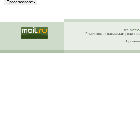
Все о
вяза
При использовании материалов са
Продвиж