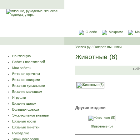
О себе
Макраме
Ма
Узелок.ру
/
Галерея вышивки
Животные (6)
На главную
Работы посетителей
Мои работы
Рей
Вязание крючком
Вязание спицами
Вязаные купальники
Вязание малышам
Игрушки
Вязание шапок
Другие модели
Большая одежда
Эксклюзивное вязание
Вязаные носки
Животные (5)
Вязаные пинетки
Рукоделие
Уроки рукоделия