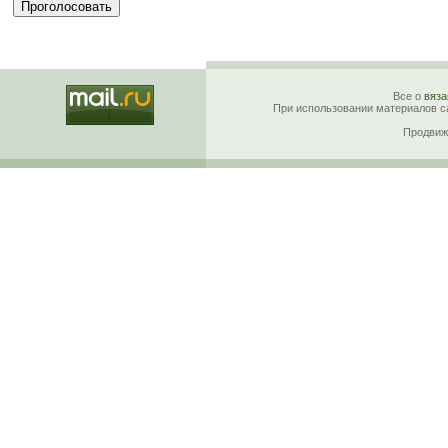
Все о
вяза
При использовании материалов са
Продвиж