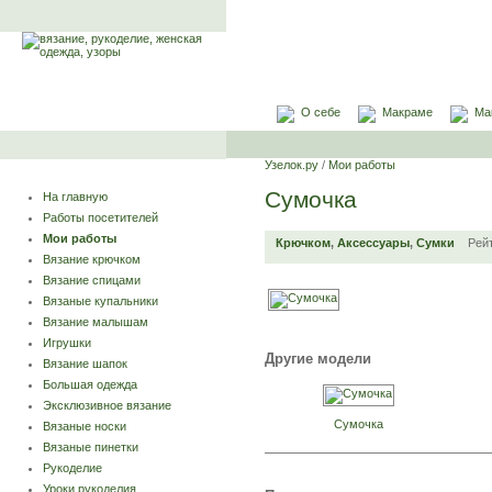
О себе
Макраме
Ма
Узелок.ру
/
Мои работы
Сумочка
На главную
Работы посетителей
Мои работы
Крючком
,
Аксессуары
,
Сумки
Рей
Вязание крючком
Вязание спицами
Вязаные купальники
Вязание малышам
Игрушки
Другие модели
Вязание шапок
Большая одежда
Эксклюзивное вязание
Сумочка
Вязаные носки
Вязаные пинетки
Рукоделие
Уроки рукоделия