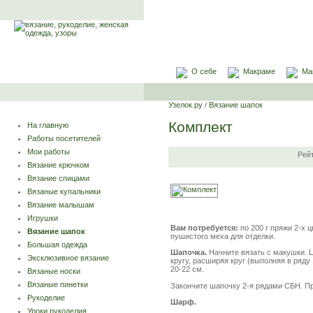
О себе
Макраме
Ма
Узелок.ру
/
Вязание шапок
Комплект
На главную
Работы посетителей
Мои работы
Рей
Вязание крючком
Вязание спицами
Вязаные купальники
Вязание малышам
Игрушки
Вам потребуется:
по 200 г пряжи 2-х 
Вязание шапок
пушистого меха для отделки.
Большая одежда
Шапочка.
Начните вязать с макушки. Ц
Эксклюзивное вязание
кругу, расширяя круг (выполняя в ряду
20-22 см.
Вязаные носки
Вязаные пинетки
Закончите шапочку 2-я рядами СБН. П
Рукоделие
Шарф.
Уроки рукоделия