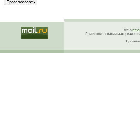
Все о
вяза
При использовании материалов са
Продвиж