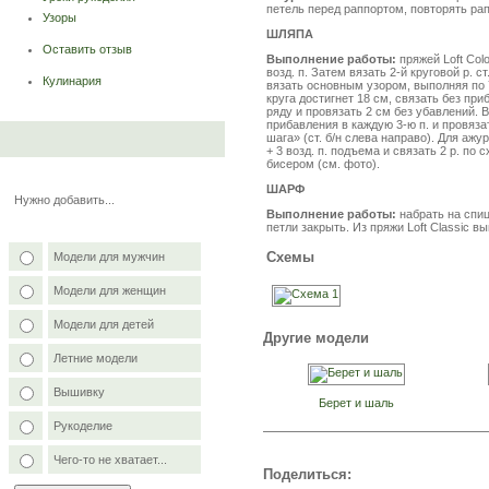
петель перед раппортом, повторять рап
Узоры
ШЛЯПА
Оставить отзыв
Выполнение работы:
пряжей Loft Colo
возд. п. Затем вязать 2-й круговой р. ст
Кулинария
вязать основным узором, выполняя по 
круга достигнет 18 см, связать без пр
ряду и провязать 2 см без убавлений.
прибавления в каждую 3-ю п. и провяза
шага» (ст. б/н слева направо). Для ажу
+ 3 возд. п. подъема и связать 2 р. по
бисером (см. фото).
ШАРФ
Нужно добавить...
Выполнение работы:
набрать на спиц
петли закрыть. Из пряжи Loft Classic в
Схемы
Модели для мужчин
Модели для женщин
Модели для детей
Другие модели
Летние модели
Вышивку
Берет и шаль
Рукоделие
Чего-то не хватает...
Поделиться: