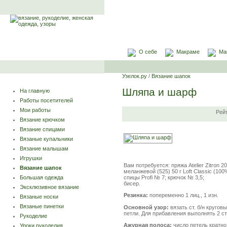
О себе
Макраме
Ма
Узелок.ру
/
Вязание шапок
Шляпа и шарф
На главную
Работы посетителей
Мои работы
Рей
Вязание крючком
Вязание спицами
Вязаные купальники
Вязание малышам
Игрушки
Вам потребуется: пряжа Atelier Zitron 2
Вязание шапок
меланжевой (525) 50 г Loft Classic (1
спицы Profi № 7; крючок № 3,5;
Большая одежда
бисер.
Эксклюзивное вязание
Резинка:
попеременно 1 лиц., 1 изн.
Вязаные носки
Вязаные пинетки
Основной узор:
вязать ст. б/н кругов
петли. Для прибавления выполнять 2 ст.
Рукоделие
Ажурная полоса:
число петель кратно 
Уроки рукоделия