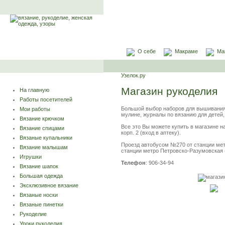
О себе
Макраме
Ма
Узелок.ру
Магазин рукоделия
На главную
Работы посетителей
Большой выбор наборов для вышивания и
Мои работы
мулине, журналы по вязанию для детей
Вязание крючком
Все это Вы можете купить в магазине на
Вязание спицами
корп. 2 (вход в аптеку).
Вязаные купальники
Проезд автобусом №270 от станции мет
Вязание малышам
станции метро Петровско-Разумовская 
Игрушки
Телефон
: 906-34-94
Вязание шапок
Большая одежда
Эксклюзивное вязание
Вязаные носки
Вязаные пинетки
Рукоделие
Уроки рукоделия