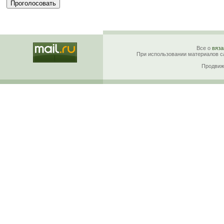
Все о
вяза
При использовании материалов са
Продвиж