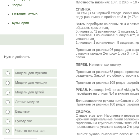
Плотность вязания:
18 п. х 28 р. = 10
Узоры
СПИНКА.
На спицы №3 пряжей «Magic-Wool» набе
Оставить отзыв
ряду равномерно прибавьте 3 п. (= 73 п.
Кулинария
Затем перейдите на спицы № 4 и вяжи
образом: кромочная,
5 лицевых, *1 изнаночная, 1 лицевая, 1
1 лицевая, 1 изнаночная, 9 лицевых**, от
изнаночная,
1 лицевая, 1 изнаночная., 5 лицевых, к
Провязав от резинки 96 рядов, для выр
сторон в каждом 2-м ряду 1 раз 3 п. и 1
Нужно добавить...
плеча.
ПЕРЕД.
Начните, как спинку.
Провязав от резинки 68 рядов, провяжи
Модели для мужчин
раздельно. Закройте с обеих сторон в к
Модели для женщин
Провязав от резинки 108 рядов, закройт
РУКАВ.
На спицы №3 пряжей «Magic-Woo
Модели для детей
перейдите на спицы №4 и вяжите лице
Для расширения рукава прибавьте с обеи
Летние модели
Провязав от резинки 100 рядов, закройт
Вышивку
СБОРКА.
Отпарьте детали. На спинке и переде
крючком вертикальные линии зеленой 
Рукоделие
горловины на круговые спицы зеленой п
провязывая на уголке в каждом 2-м ряду
Чего-то не хватает...
Вшейте рукава, выполните боковые шв