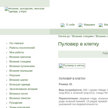
О себе
Макраме
Ма
Узелок.ру
/
Вязание спицами
/
Вязание 
Пуловер в клетку
На главную
Работы посетителей
Мои работы
Рей
Вязание крючком
Вязание спицами
Вязаные купальники
Вязание малышам
Игрушки
ПУЛОВЕР В КЛЕТКУ
Вязание шапок
Размер 32.
Большая одежда
Эксклюзивное вязание
Вам потребуется:
200 г пряжи «Magic-
(код 601) и зеленой (код 612); спицы 
Вязаные носки
Вязаные пинетки
Переплетение:
лицевая гладь; изнаноч
ряда зеленой пряжей, 14 рядов пряжей 
Рукоделие
указанной последовательности.
Уроки рукоделия