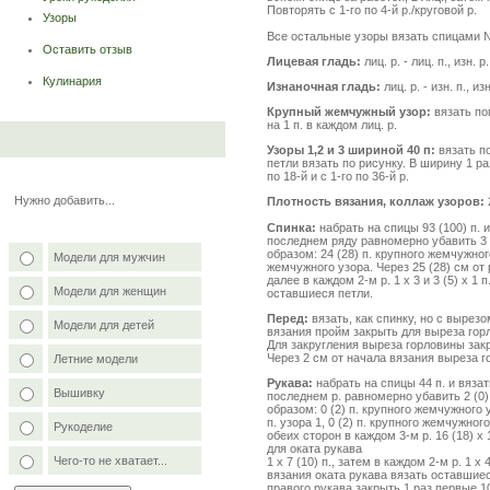
Повторять с 1-го по 4-й р./круговой р.
Узоры
Все остальные узоры вязать спицами 
Оставить отзыв
Лицевая гладь:
лиц. р. - лиц. п., изн. р.
Кулинария
Изнаночная гладь:
лиц. р. - изн. п., изн
Крупный жемчужный узор:
вязать поп
на 1 п. в каждом лиц. р.
Узоры 1,2 и 3 шириной 40 п:
вязать по
петли вязать по рисунку. В ширину 1 р
по 18-й и с 1-го по 36-й р.
Нужно добавить...
Плотность вязания, коллаж узоров:
Спинка:
набрать на спицы 93 (100) п.
последнем ряду равномерно убавить 3
образом: 24 (28) п. крупного жемчужного 
Модели для мужчин
жемчужного узора. Через 25 (28) см от 
далее в каждом 2-м р. 1 х 3 и 3 (5) х 1
Модели для женщин
оставшиеся петли.
Перед:
вязать, как спинку, но с вырезо
Модели для детей
вязания пройм закрыть для выреза горл
Для закругления выреза горловины закры
Через 2 см от начала вязания выреза 
Летние модели
Рукава:
набрать на спицы 44 п. и вяза
Вышивку
последнем р. равномерно убавить 2 (
образом: 0 (2) п. крупного жемчужного у
п. узора 1, 0 (2) п. крупного жемчужно
Рукоделие
обеих сторон в каждом 3-м р. 16 (18) х 
для оката рукава
Чего-то не хватает...
1 x 7 (10) п., затем в каждом 2-м р. 1 х 4
вязания оката рукава вязать оставшиес
правого рукава закрыть 1 раз первые 10