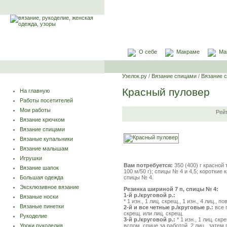
О себе
Макраме
Ма
Узелок.ру
/
Вязание спицами
/
Вязание 
Красный пуловер
На главную
Работы посетителей
Мои работы
Рей
Вязание крючком
Вязание спицами
Вязаные купальники
Вязание малышам
Игрушки
Вам потребуется:
350 (400) г красно
Вязание шапок
100 м/50 г); спицы № 4 и 4,5; короткие
спицы № 4.
Большая одежда
Эксклюзивное вязание
Резинка шириной 7 п, спицы № 4:
1-й р./круговой р.:
Вязаные носки
* 1 изн., 1 лиц. скрещ., 1 изн., 4 лиц., п
Вязаные пинетки
2-й и все четные р./круговые р.:
все п
скрещ. или лиц. скрещ.
Рукоделие
3-й р./круговой р.:
* 1 изн., 1 лиц. скр
Уроки рукоделия
вспом. спице за работой, 2 лиц., затем