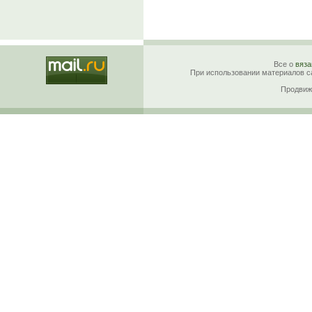
Все о
вяза
При использовании материалов са
Продвиж