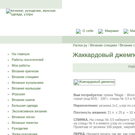
О себе
Макраме
Ма
Узелок.ру
/
Вязание спицами
/
Вязание 
Жаккардовый джемп
На главную
Работы посетителей
Мои работы
Рей
Вязание крючком
Вязание спицами
Вязаные купальники
Вязание малышам
Игрушки
Вам потребуется:
пряжа "Magic - Wool-1
серая (код 603) - 100 г; спицы № 3,5 и 
Вязание шапок
Переплетение:
резинка 1x1; узор по с
Большая одежда
Эксклюзивное вязание
Плотность вязания:
21 п. х 25 р. = 10 
Вязаные носки
СПИНКА.
На спицы № 3,5 наберите 124
Вязаные пинетки
на спицы № 4 и вяжите узор по схемам 1 -
Провязав от резинки 166 рядов, закрой
Рукоделие
ПЕРЕД.
Начните вязать так же, как спи
Уроки рукоделия