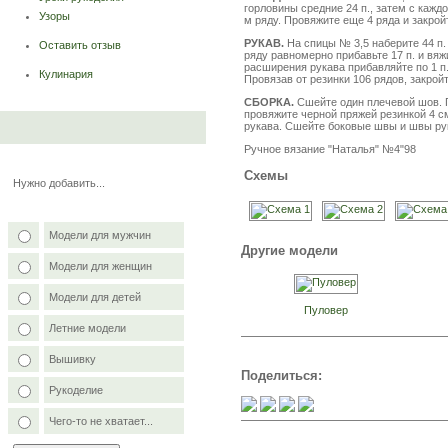
горловины средние 24 п., затем с каждой 
Узоры
м ряду. Провяжите еще 4 ряда и закройт
РУКАВ.
На спицы № 3,5 наберите 44 п.
Оставить отзыв
ряду равномерно прибавьте 17 п. и вяжи
расширения рукава прибавляйте по 1 п.
Кулинария
Провязав от резинки 106 рядов, закройт
СБОРКА.
Сшейте один плечевой шов. 
провяжите черной пряжей резинкой 4 с
рукава. Сшейте боковые швы и швы ру
Ручное вязание "Наталья" №4"98
Схемы
Нужно добавить...
Модели для мужчин
Другие модели
Модели для женщин
Модели для детей
Пуловер
Летние модели
Вышивку
Поделиться:
Рукоделие
Чего-то не хватает...