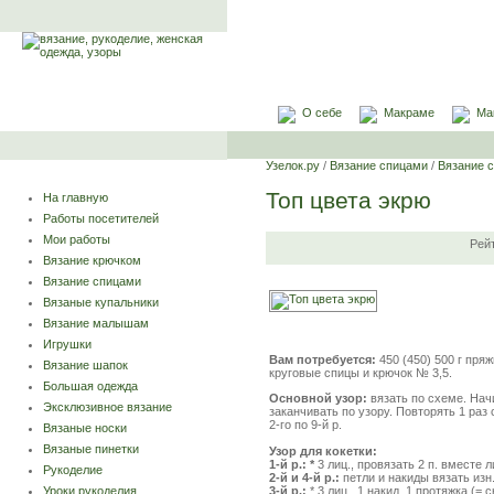
О себе
Макраме
Ма
Узелок.ру
/
Вязание спицами
/
Вязание 
Топ цвета экрю
На главную
Работы посетителей
Мои работы
Рей
Вязание крючком
Вязание спицами
Вязаные купальники
Вязание малышам
Игрушки
Вам потребуется:
450 (450) 500 г пря
Вязание шапок
круговые спицы и крючок № 3,5.
Большая одежда
Основной узор:
вязать по схеме. Нач
Эксклюзивное вязание
заканчивать по узору. Повторять 1 раз с
2-го по 9-й р.
Вязаные носки
Вязаные пинетки
Узор для кокетки:
1-й р.:
*
3 лиц., провязать 2 п. вместе ли
Рукоделие
2-й и 4-й р.:
петли и накиды вязать изн
3-й р.:
* 3 лиц., 1 накид, 1 протяжка (= 
Уроки рукоделия