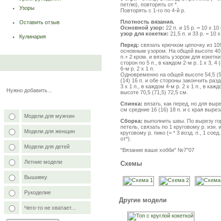
петлю), повторять от *.
Узоры
Повторять с 1-го по 4-й р.
Плотность вязания.
Оставить отзыв
Основной узор:
22 п. и 15 р. = 10 х 10
узор для кокетки:
21,5 п. и 33 р. = 10 
Кулинария
Перед:
связать крючком цепочку из 109 (
основным узором. На общей высоте 40,
п.+ 2 кром. и вязать узором для кокетк
сторон по 5 п., в каждом 2-м р. 1 х 3, 4 (
6-м р. 2 х 1 п.
Одновременно на общей высоте 54,5 (5
(14) 16 п. и обе стороны закончить разд
3 х 1 п., в каждом 4-м р. 2 х 1 п., в ка
Нужно добавить...
высоте 70,5 (71,5) 72,5 см.
Спинка:
вязать, как перед, но для выр
см средние 16 (16) 18 п. и с края выреза
Модели для мужчин
Сборка:
выполнить швы. По вырезу го
петель, связать по 1 круговому р. изн. 
Модели для женщин
круговому р. пико (= * 3 возд. п., 1 соед.
от*).
Модели для детей
"Вязание ваше хобби" №7"07
Летние модели
Схемы
Вышивку
Рукоделие
Другие модели
Чего-то не хватает...