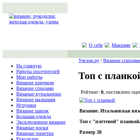
О себе
Макраме
Узелок.ру
/
Вязание спицам
На главную
Работы посетителей
Топ с планко
Мои работы
Вязание крючком
Вязание спицами
Рейтинг:
0
, поставлено оц
Вязаные купальники
Вязание малышам
Игрушки
Вязание. Итальянская вяз
Вязание шапок
Большая одежда
Топ с "плетеной" планкой
Эксклюзивное вязание
Вязаные носки
Размер 38
Вязаные пинетки
Рукоделие