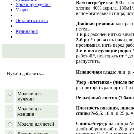
Вам потребуется:
300 г з
Уроки рукоделия
хлопка. 40% акрила. 180м1/
Узоры
вспомогательная спица; што
Оставить отзыв
Двойная резинка:
контраст
петель;
Кулинария
1-й р.:
рабочей нитью вязать 
2-й р.:
* провязать накид ли
провязывая, нить перед рабо
3-й и последующие ряды:
*
работой*, повторять от * до
распустить.
Изнаночная гладь:
лиц. р. -
Нужно добавить...
Узор «плетенка» (число пет
р.: повторять раппорт с 1 -г
Модели для
Рельефный листик (1 базо
мужчин
Плотность вязания, лицев
Модели для
спицы №5,5:
18 п. и 25 р. =
женщин
Спинка/перед:
на спицы № 5
Модели для детей
двойной резинкой и 28 р. уз
Летние модели