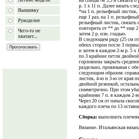
на спицы № 5,5 и связать б 
р. 1 х 11 п. Далее вязать сл
Вышивку
*на 1 п. рельефный листик, 
еще 1 раз, на 1 п. рельефны
Рукоделие
рельефный листик, связать н
повторить от ** до ** еще 2
Чего-то не
затем 2 р. изн. гладью.
хватает...
В следующем ряду (25 см от
обеих сторон после 3 первы
и затем в каждом 2-м р. 5 х
по 3 крайние петли двойно
горловины закрыть среднюю
раздельно, провязывая с об
следующим образом: справа 
листик, 4-ю и 3-ю от края п
двойной резинкой, остальны
симметрично. При этом убав
крайними 7 п. в каждом 2-м р
Через 20 см от начала скос
каждого плеча по 13 оставш
Сборка:
выполнить плечев
Вязание. Итальянская вязан