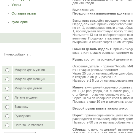
для изн. глади.
Узоры
Выполнение.
Оставить отзыв
Перед-спинка выполнены единым п
Выполнить выкройку переда-спинки в н
Кулинария
Перед-спинка:
пряжей сиреневого цвет
по сх. 1, распределив петли след, образо
1, прокладывая ленточную пряжу то пер
На высоте 13 см от наборного края вы
величину. Продолжить вязание отдель
выкройке на спинке через 15 см от про
Нижняя деталь изделия:
пряжей "Ang
вязать изн. гладью ровным полотном на
Нужно добавить...
Рукав:
состоит из основной детали и м
Основная деталь_- пряжей "Angela. MA
изн. гладью ровным полотном.
Модели для мужчин
Через 25 см от начала работы для офор
в каждом 2-ом р. 7 раз по 1 п.
Модели для женщин
На высоте 1 5 см от начала реглана не
Манжета
— пряжей сиреневого цвета св
Модели для детей
сх. 1 (13 pan. узора, 3 в. п. после pa
столбиком, то за ним согласно рис. 1.
Летние модели
Через 10 см от наборного края выполн
Провязать еще 10 см и закончить вязан
Вышивку
Второй рукав вязать аналогично.
Ворот:
пряжей сиреневого цвета но спи
Рукоделие
распределив петли след, образом; кром. п
На высоте 80 см от начала роботы нету
Чего-то не хватает...
Сборка:
по полотну деталей, выполненн
MADAME TRICOTE" по диагонали в прои