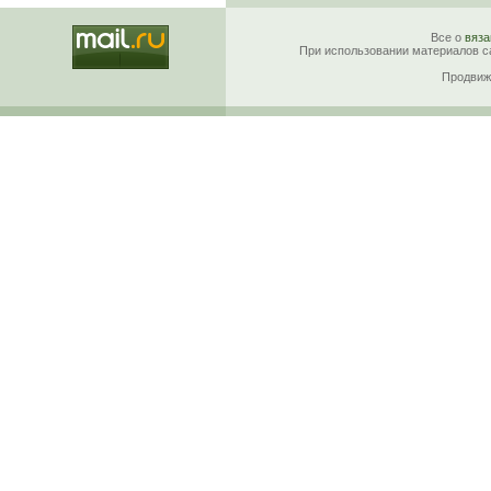
Все о
вяза
При использовании материалов са
Продвиж