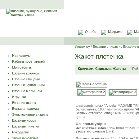
О себе
Макраме
Ма
Узелок.ру
/
Вязание спицами
/
Вязание 
Жакет-плетенка
На главную
Работы посетителей
Мои работы
Крючком
,
Спицами
,
Жакеты
Рей
Вязание крючком
Вязание спицами
Вязаные купальники
Вязание малышам
Игрушки
Вязание шапок
фактурной пряжи "Angela. MADAME TRIC
Большая одежда
белого цвета; 100 г ленточной пряжи "AL
желтых оттенков; спицы №4,5 и №9; кр
Эксклюзивное вязание
цвета,
Вязаные носки
Основные узоры:
Вязаные пинетки
изнаночная гладь
(лиц. ряды — изн. п
узоры по схемам 1 и 2.
Рукоделие
Уроки рукоделия
Плотность вязания:
14 п. * 24 р. — 10 