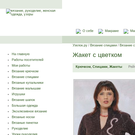
О себе
Макраме
Ма
Узелок.ру
/
Вязание спицами
/
Вязание 
Жакет с цветком
На главную
Работы посетителей
Мои работы
Крючком
,
Спицами
,
Жакеты
Рей
Вязание крючком
Вязание спицами
Вязаные купальники
Вязание малышам
Игрушки
Вязание шапок
Большая одежда
Эксклюзивное вязание
Вязаные носки
Вязаные пинетки
Рукоделие
Уроки рукоделия