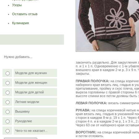
Узоры
Оставить отзыв
Кулинария
Нужно добавить...
закончить раздельно. Для закругления за
п. и 1 х 1 п. Одновременно с 1-м убав
внешнего края в каждом 2-м р. 3 х 9 п.
Модели для мужчин
закрыты.
ПРАВАЯ ПОЛОЧКА:
на спицы коричнев
Модели для женщин
наборного края вязать лиц. гладью в у
приталивание, пройму и скос плеча, как
выреза горловины с правой стороны 6 п. и 
Модели для детей
высоте спинки все петли должны быть 
Летние модели
ЛЕВАЯ ПОЛОЧКА:
вязать симметричн
РУКАВА:
на спицы коричневой нитью наб
Вышивку
края вязать лиц. гладью в указанной п
сторон в каждом 8-м р. 19 х 1 п. Через
Рукоделие
сторон 4 п. и в каждом 2-м р, 1 х 3 п., 2 х 
Через 63 см от наборного края оставши
Чего-то не хватает...
ВОРОТНИК:
на спицы коричневой нитью 
и петли отложить.