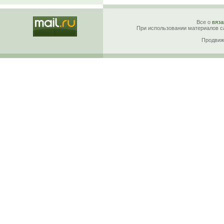
Все о
вяза
При использовании материалов са
Продвиж