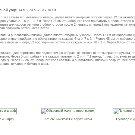
вной узор:
14 п. и 24 р. = 10 x 10 см.
п. и связать 4 р. платочной вязкой, далее вязать ажурным узором Через 12 см от набо
о убавив в 1-м р. 1 х 7 п. Через 24 см от наборного края прибавить с обеих сторон в к
авить для скосов реглана с обеих сторон после 2 первых и перед 2 последними петлями
края отложить оставшиеся петли.
язать 4 р. платочной вязкой, далее вязать ажурным узором. Через 12 см от наборного 
орного края прибавить с обеих сторон в каждом 6-м р. 7 х 1 п. Через 48 см от наборног
ле 2 первых и перед 2 последними петлями в каждом 2-м р. 20 х 1 п. Через 68 см от н
еглана, для воротника последовательно набрать отложенные петли правого рукава, пе
ром. Через 5 см прибавить в каждом мотиве по 2 п. (= * 1 накид, 4 лиц., 3 п. вместе д
от *до *). Через 12 см от наборного края связать 4 р. платочной вязкой и закрыть все п
а, швы рукавов и боковые швы.
у и шарф
Объемный жакет с воротником
Пуловер с 