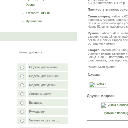
3-й р.:
повторять с 1-го р.
Узоры
Плотность вязания, осно
Оставить отзыв
Спинка/перед:
набрать 62 
основным узором, равномерн
Кулинария
38 см от наборного края уб
Через 52 см от наборного 
Рукава:
набрать 41 п. и св
узором, через 16 см от наб
реглана с обеих сторон пос
оставшиеся петли.
Сборка:
выполнить 3 шва р
Нужно добавить...
спинки и вязать ажурным узо
накид. 1 лиц.*, повторять 
шов реглана, шов воротник
"Маленькая Диана"
Модели для мужчин
Схемы
Модели для женщин
Модели для детей
Летние модели
Другие модели
Вышивку
Рукоделие
Туника в полоск
Чего-то не хватает...