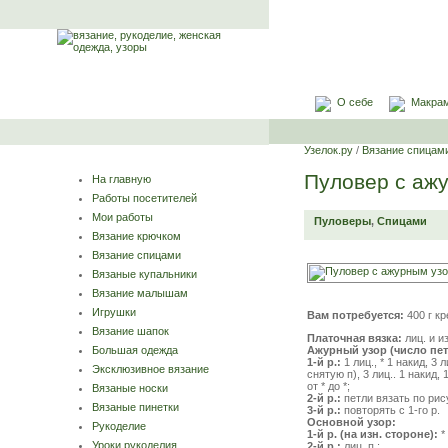
О себе
Макра
Узелок.ру
/
Вязание спицам
Пуловер с аж
На главную
Работы посетителей
Мои работы
Пуловеры
,
Спицами
Вязание крючком
Вязание спицами
Вязаные купальники
Вязание малышам
Игрушки
Вам потребуется:
400 г к
Вязание шапок
Платочная вязка:
лиц. и из
Ажурный узор (число пете
Большая одежда
1-й р.:
1 лиц., * 1 накид, 3 
Эксклюзивное вязание
снятую п), 3 лиц.. 1 накид, 
от * до *;
Вязаные носки
2-й р.:
петли вязать по рис
Вязаные пинетки
3-й р.:
повторять с 1-го р.
Основной узор:
Рукоделие
1-й р. (на изн. стороне):
* 
Уроки рукоделия
2-й р.:
лиц. п.;