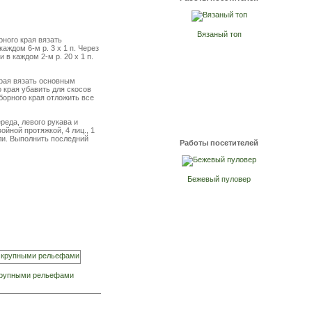
Вязаный топ
рного края вязать
аждом 6-м р. 3 х 1 п. Через
 в каждом 2-м р. 20 х 1 п.
края вязать основным
о края убавить для скосов
аборного края отложить все
реда, левого рукава и
войной протяжкой, 4 лиц., 1
етли. Выполнить последний
Работы посетителей
Бежевый пуловер
крупными рельефами