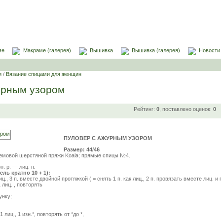
ме
Макраме (галерея)
Вышивка
Вышивка (галерея)
Новости
и
/
Вязание спицами для женщин
урным узором
Рейтинг:
0
, поставлено оценок:
0
ПУЛОВЕР С АЖУРНЫМ УЗОРОМ
Размер: 44/46
ремовой шерстяной пряжи Koala; прямые спицы №4.
н. р. — лиц. п.
ль кратно 10 + 1):
лиц., 3 п. вместе двойной протяжкой ( = снять 1 п. как лиц., 2 п. провязать вместе лиц. и
1 лиц. , повторять
унку;
1 лиц., 1 изн.*, повторять от *до *,