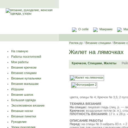
О себе
Макраме
Ма
Узелок.ру
/
Вязание спицами
/
Вязание 
Жилет на лямочках
На главную
Работы посетителей
Мои работы
Крючком
,
Спицами
,
Жилеты
Рей
Вязание крючком
Вязание спицами
Вязаные купальники
Вязание малышам
Игрушки
Вязание шапок
цвета, опицы № 4; Крючок № 3,5; 2 пуг
Большая одежда
ТЕХНИКА ВЯЗАНИЯ
Эксклюзивное вязание
На спицах:
лицевая гладь (лиц. р. — лиц.
Крючком:
воздушные петли (в. п.), стол
Вязаные носки
ПЛОТНОСТЬ ВЯЗАНИЯ:
17 п. х 28 р.
Вязаные пинетки
ОПИСАНИЕ РАБОТЫ
Рукоделие
Перед:
на спицы № 3 набрать 83 п. + 2 
Уроки рукоделия
отверстия для шнурка следующим образом: