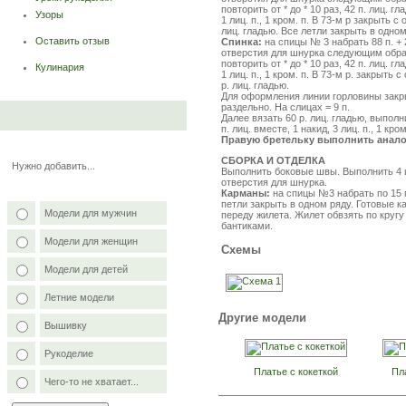
повторить от * до * 10 раз, 42 п. лиц. гла
Узоры
1 лиц. п., 1 кром. п. В 73-м р закрыть с
лиц. гладью. Все летли закрыть в одном
Оставить отзыв
Спинка:
на спицы № 3 набрать 88 п. + 2
отверстия для шнурка следующим образом:
повторить от * до * 10 раз, 42 п. лиц. гла
Кулинария
1 лиц. п., 1 кром. п. В 73-м р. закрыть 
р. лиц. гладью.
Для оформления линии горловины закры
раздельно. На слицах = 9 п.
Далее вязать 60 р. лиц. гладью, выпол
п. лиц. вместе, 1 накид, 3 лиц. п., 1 кр
Правую бретельку выполнить анало
СБОРКА И ОТДЕЛКА
Нужно добавить...
Выполнить боковые швы. Выполнить 4 
отверстия для шнурка.
Карманы:
на спицы №3 набрать по 15 п
петли закрыть в одном ряду. Готовые к
Модели для мужчин
переду жилета. Жилет обвзять по кругу
бантиками.
Модели для женщин
Схемы
Модели для детей
Летние модели
Другие модели
Вышивку
Рукоделие
Платье с кокеткой
Пл
Чего-то не хватает...