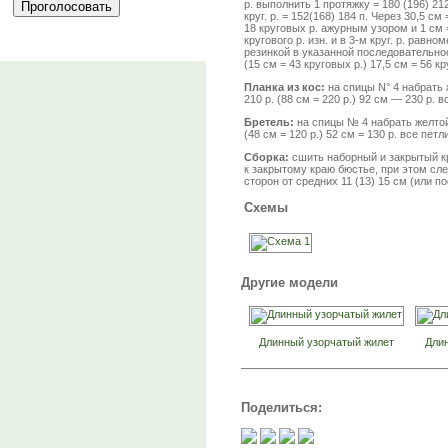
р. выполнить 1 протяжку = 180 (196) 21
круг. р. = 152(168) 184 п. Через 30,5 см
18 круговых р. ажурным узором и 1 см =
кругового р. изн. и в 3-м круг. р. равн
резинкой в указанной последовательнос
(15 см = 43 круговых р.) 17,5 см = 56 к
Планка из кос:
на спицы N° 4 набрать ж
210 р. (88 см = 220 р.) 92 см — 230 р. 
Бретель:
на спицы № 4 набрать желтой 
(48 см = 120 р.) 52 см = 130 р. все петл
Сборка:
сшить наборный и закрытый к
к закрытому краю бюстье, при этом сле
сторон от средних 11 (13) 15 см (или 
Схемы
Другие модели
Длинный узорчатый жилет
Дли
Поделиться: