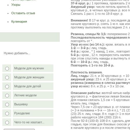
37-й круг. р.:
1 протяжка, провязать 2 п.
Узоры
Ажурный узор:
число петель кратно 8
круговые р., в четных круговых р. все 
Оставить отзыв
Связать 1 раз с 1-го по 18-й круг. р.
Внимание!
В 17-м круг. р. последняя
Кулинария
начале кругового р. снять 1-ю п. как и
протяжку выполнить на последних 2 п. и
Резинка, спицы № 3,5:
попеременно 2 и
Последовательность чередования п
повторять от * .
Узор из кос (из 14 п.):
кром. вязать в лиц
1-й — 3-й р.:
лиц. гладь.
4-й р.:
кром., * 1 накид, 1 изн., повторит
Нужно добавить...
5-й р.:
кром., 12 п. перекрестить налево
при этом спустить накиды и вытянуть п
6-й — 10-й р.:
лиц. гладь.
Повторять с 1-го по 10-й р.
Модели для мужчин
Плотность вязания.
Лиц. гладь:
21 п. и 30 круговых р. = 10
Модели для женщин
ажурный узор:
23 п. и 25 круговых р. =
резинка (измерена в слегка растяну
узор из кос:
8 п. и 25 р. = 3 x 10 см.
Модели для детей
Описание работы:
желтой нитью набра
Летние модели
кругового р. = фактически левая бокова
Для планки связать 1,5 см = 5 круговых 
вязать лиц. гладью.
Вышивку
Через 7,5 см = 23 круговых р. от план
(= 2-я половина = 9-я — 16-я п.), * 21 (23
Рукоделие
(23) 25 п. лиц. глади. 8 п. годе (= 1-я п
работе находятся 184 (200) 216 п.
После 92-й (100-й) 108-й п. сделать дл
Чего-то не хватает...
гладью, при этом для боковых скосов у
в начале кругового р и после отметки пр