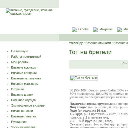
О себе
Макраме
Ма
Узелок.ру
/
Вязание спицами
/
Вязание 
Топ на бретели
На главную
Работы посетителей
Мои работы
Рей
Вязание крючком
Вязание спицами
Вязаные купальники
Вязание малышам
Игрушки
50 (50) 100 г белом пряжи Batiia (50% в
50% полиакрила, 106 м/50 г); прямые с
Вязание шапок
указаний, то следующие узоры вязать 
Большая одежда
Платочная вязка, круговые р.:
поперем
Эксклюзивное вязание
Лиц.гладь:
лиц. р. — лиц. п., изн. р. — 
Годе (сначала из 16 п.):
Вязаные носки
1-й круг. р.:
1 протяжка (= снять 1 п. как
Вязаные пинетки
провязать 2 п. вместе лиц.
2-й — 6-й круг. р.:
лиц. гладь.
Рукоделие
Связать 6 раз с 1-го по 6-й круг, р., п
Уроки рукоделия
между убавлениями уменьшается на 2 