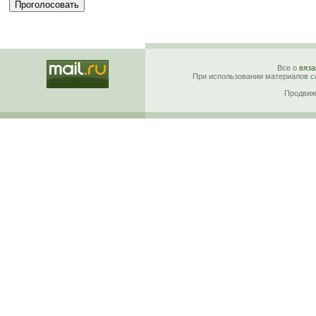
Все о
вяза
При использовании материалов са
Продвиж