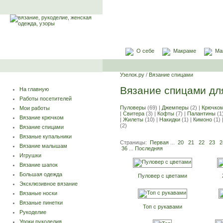
О себе
Макраме
Ма
Узелок.ру
/
Вязание спицами
Вязание спицами дл
На главную
Работы посетителей
Пуловеры
(69) |
Джемперы
(2) |
Крючко
Мои работы
|
Свитера
(3) |
Кофты
(7) |
Палантины
(1
Вязание крючком
|
Жилеты
(10) |
Накидки
(1) |
Кимоно
(1) 
(2)
Вязание спицами
Вязаные купальники
Страницы:
Первая
...
20
21
22
23
2
Вязание малышам
36
...
Последняя
Игрушки
Вязание шапок
Большая одежда
Пуловер с цветами
Эксклюзивное вязание
Вязаные носки
Вязаные пинетки
Топ с рукавами
Рукоделие
Уроки рукоделия