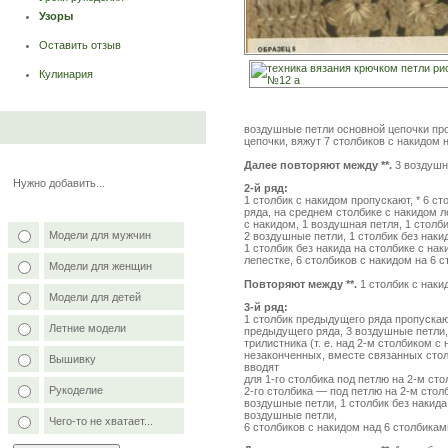
Узоры
Оставить отзыв
Кулинария
воздушные петли основной цепочки про
цепочки, вяжут 7 столбиков с накидом 
Далее повторяют между **.
3 воздушн
Нужно добавить...
2-й ряд:
1 столбик с накидом пропускают, * 6 с
ряда, на среднем столбике с накидом л
с накидом, 1 воздушная петля, 1 столби
Модели для мужчин
2 воздушные петли, 1 столбик без накид
1 столбик без накида на столбике с н
лепестке, 6 столбиков с накидом на 6 
Модели для женщин
Повторяют между **.
1 столбик с накид
Модели для детей
3-й ряд:
1 столбик предыдущего ряда пропускают
Летние модели
предыдущего ряда, 3 воздушные петли,
трилистника (т. е. над 2-м столбиком с
незаконченных, вместе связанных сто
Вышивку
вводят
для 1-го столбика под петлю на 2-м сто
Рукоделие
2-го столбика — под петлю на 2-м стол
воздушные петли, 1 столбик без накида
воздушные петли,
Чего-то не хватает...
6 столбиков с накидом над 6 столбикам