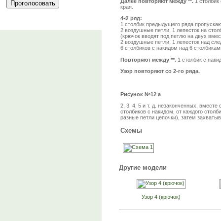
Далее повторяют между **.
1 столбик 
края.
4-й ряд:
1 столбик предыдущего ряда пропускают
2 воздушные петли, 1 лепесток на стол
(крючок вводят под петлю на двух вме
2 воздушные петли, 1 лепесток над сл
6 столбиков с накидом над 6 столбикам
Повторяют между **.
1 столбик с наки
Узор повторяют со 2-го ряда.
Рисунок №12 а
2, 3, 4, 5 и т. д. незаконченных, вмес
столбиков с накидом, от каждого столб
разные петли цепочки), затем захватыв
Схемы
Другие модели
Узор 4 (крючок)