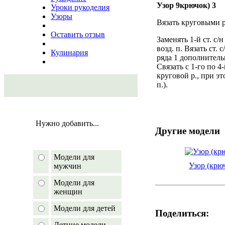
Узор 9крючок) 3
Уроки рукоделия
Узоры
Вязать круговыми р
Оставить отзыв
Заменять 1-й ст. с/
возд. п. Вязать ст.
Кулинария
ряда 1 дополнитель
Связать с 1-го по 4
круговой р., при эт
п.).
Нужно добавить...
Другие модели
Модели для
Узор (крю
мужчин
Модели для
женщин
Модели для детей
Поделиться:
Летние модели