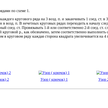
ядами по схеме 1.
н каждого кругового ряда на 3 возд. п. и заканчивать 1 соед. ст. 
 с/н в возд. п. В нечетных круговых рядах переходить к началу с
ный соед. ст. Провязывать 1-й или соответственно 2-й соед. ст.
-й круговой р., как обозначено, затем соответственно выполнить с
ом в круговом ряду каждая сторона квадрата увеличивается на 4 п. 
чок) 2
Узор ( крючок) 1
Узор 