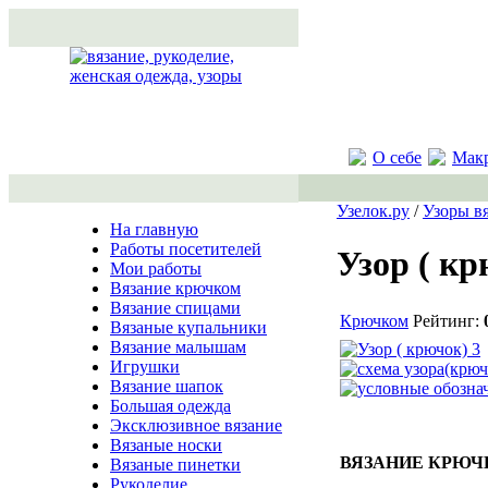
О себе
Мак
Узелок.ру
/
Узоры в
На главную
Работы посетителей
Узор ( кр
Мои работы
Вязание крючком
Вязание спицами
Крючком
Рейтинг:
Вязаные купальники
Вязание малышам
Игрушки
Вязание шапок
Большая одежда
Эксклюзивное вязание
Вязаные носки
ВЯЗАНИЕ КРЮ
Вязаные пинетки
Рукоделие