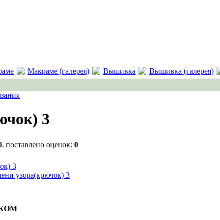
раме
Макраме (галерея)
Вышивка
Вышивка (галерея)
язания
ючок) 3
0
, поставлено оценок:
0
ЧКОМ