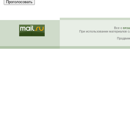
Все о
вяза
При использовании материалов са
Продвиж