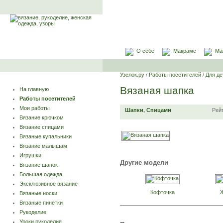
О себе
Макраме
Ма
Узелок.ру
/
Работы посетителей
/
Для де
Вязаная шапка
На главную
Работы посетителей
Мои работы
Шапки
,
Спицами
Рей
Вязание крючком
Вязание спицами
Вязаные купальники
Вязание малышам
Игрушки
Другие модели
Вязание шапок
Большая одежда
Эксклюзивное вязание
Кофточка
Вязаные носки
Вязаные пинетки
Рукоделие
Уроки рукоделия