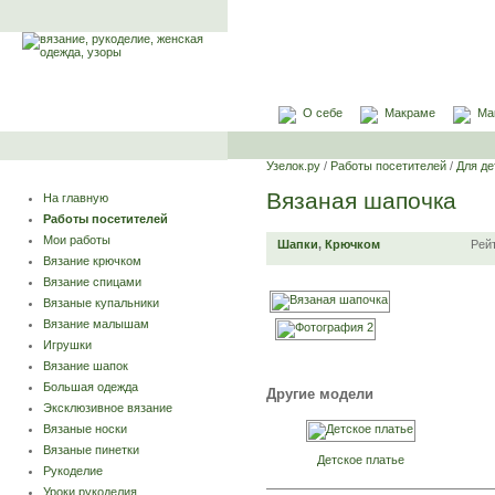
О себе
Макраме
Ма
Узелок.ру
/
Работы посетителей
/
Для де
Вязаная шапочка
На главную
Работы посетителей
Мои работы
Шапки
,
Крючком
Рей
Вязание крючком
Вязание спицами
Вязаные купальники
Вязание малышам
Игрушки
Вязание шапок
Большая одежда
Другие модели
Эксклюзивное вязание
Вязаные носки
Вязаные пинетки
Детское платье
Рукоделие
Уроки рукоделия