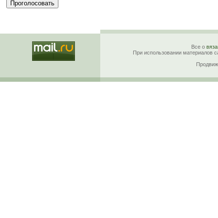
Все о
вяза
При использовании материалов са
Продвиж