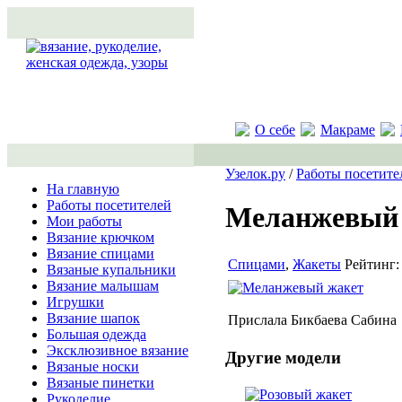
О себе
Макраме
Узелок.ру
/
Работы посетите
На главную
Работы посетителей
Меланжевый
Мои работы
Вязание крючком
Вязание спицами
Спицами
,
Жакеты
Рейтинг
Вязаные купальники
Вязание малышам
Игрушки
Вязание шапок
Прислала Бикбаева Сабина
Большая одежда
Эксклюзивное вязание
Другие модели
Вязаные носки
Вязаные пинетки
Рукоделие